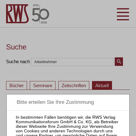
Suche
Suche nach
Bücher
Seminare
Zeitschriften
Aktuell
«
<
12
13
14
15
16
17
18
19
20
21
«
<
12
13
14
15
16
17
18
19
20
21