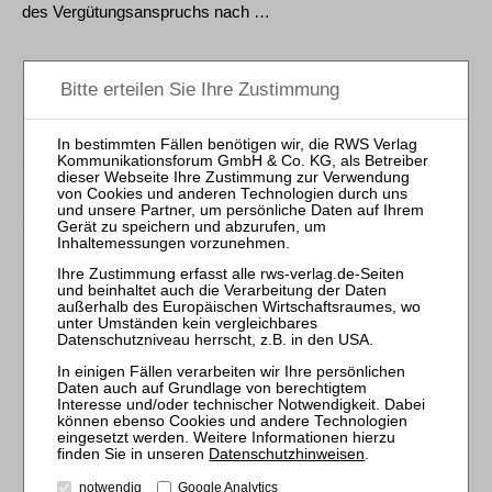
des Vergütungsanspruchs nach …
17.09.2024
BGH, Urteil vom 25. Juli 2024 - VII ZR 84/21
BGB §§ 133 C, 157 D; UStG (2009) § 13b Abs. 1 Nr. 4 Satz 1,
§ 13b Abs. 2 Satz 2, UStG (2014) § …
13.08.2024
BGH, Urteil vom 25. Juni 2024 - XIII ZR 10/22
Formaldehydbonus – EEG 2009 § 27 Abs. 5
1
2
Datenschutzhinweisen
.
notwendig
Google Analytics