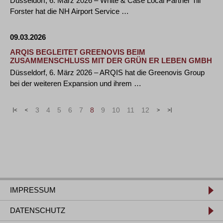
Düsseldorf, 6. März 2026 – White & Case Local Partner Till
Forster hat die NH Airport Service …
09.03.2026
ARQIS BEGLEITET GREENOVIS BEIM
ZUSAMMENSCHLUSS MIT DER GRÜN ER LEBEN GMBH
Düsseldorf, 6. März 2026 – ARQIS hat die Greenovis Group
bei der weiteren Expansion und ihrem …
«
<
3
4
5
6
7
8
9
10
11
12
>
»
IMPRESSUM
DATENSCHUTZ