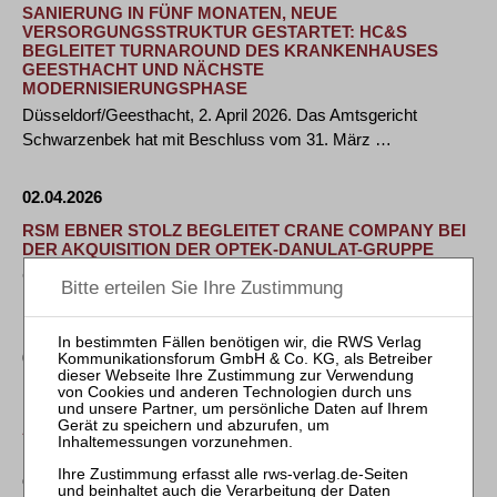
SANIERUNG IN FÜNF MONATEN, NEUE
VERSORGUNGSSTRUKTUR GESTARTET: HC&S
BEGLEITET TURNAROUND DES KRANKENHAUSES
GEESTHACHT UND NÄCHSTE
MODERNISIERUNGSPHASE
Düsseldorf/Geesthacht, 2. April 2026. Das Amtsgericht
Schwarzenbek hat mit Beschluss vom 31. März …
02.04.2026
RSM EBNER STOLZ BEGLEITET CRANE COMPANY BEI
DER AKQUISITION DER OPTEK-DANULAT-GRUPPE
Crane Company ist ein börsennotierter US-amerikanischer
Industriekonzern, der hochentwickelte …
01.04.2026
RSM EBNER STOLZ BEGLEITET ERSTEN MEILENSTEIN
BEI DER RESTRUKTURIERUNG DES
AUTOMOBILZULIEFERERS WINNING BLW
Linamar Corporation übernimmt von der Winning BLW GmbH
die Produktionsstandorte Remscheid und …