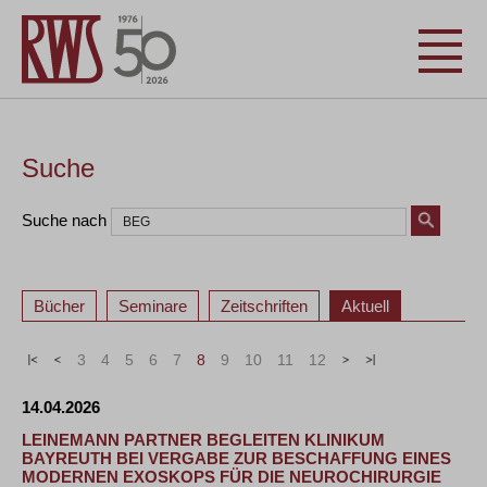
Suche
Suche nach
Bücher
Seminare
Zeitschriften
Aktuell
«
<
3
4
5
6
7
8
9
10
11
12
>
»
14.04.2026
LEINEMANN PARTNER BEGLEITEN KLINIKUM
BAYREUTH BEI VERGABE ZUR BESCHAFFUNG EINES
MODERNEN EXOSKOPS FÜR DIE NEUROCHIRURGIE