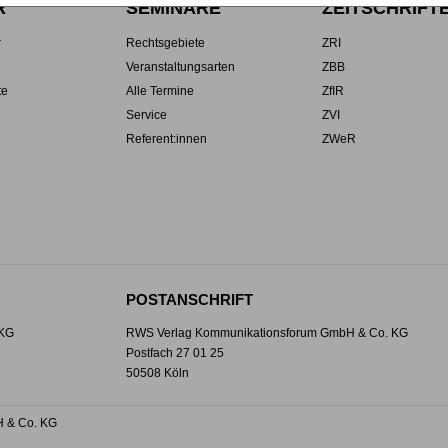
R
SEMINARE
ZEITSCHRIFT
r
Rechtsgebiete
ZRI
Veranstaltungsarten
ZBB
te
Alle Termine
ZfIR
Service
ZVI
Referent:innen
ZWeR
POSTANSCHRIFT
 KG
RWS Verlag Kommunikationsforum GmbH & Co. KG
Postfach 27 01 25
50508 Köln
 & Co. KG