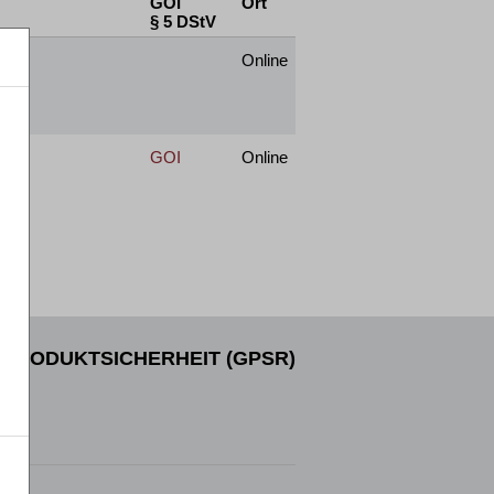
GOI
Ort
§ 5 DStV
Online
GOI
Online
PRODUKTSICHERHEIT (GPSR)