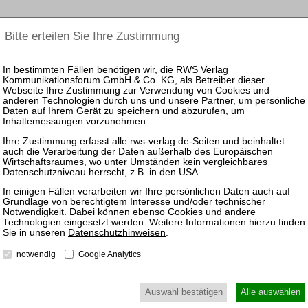
arbeiter:in Verbraucherinsolvenzen und Restschuldbefreiung
erfahren Schritt für Schritt
n 23. Oktober 2026
nternehmensinsolvenzen
heiten der Unternehmensinsolvenz
UTZ
NUTZUNGSBESTIMMUNGEN/AGB
Datenschutzhinweisen
.
notwendig
Google Analytics
VERTRAG WIDERRUFEN
Auswahl bestätigen
Alle auswählen