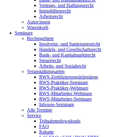
Vertrags- und Haftungsrecht
Immobilienrecht
Arbeitsrecht
Autor:innen
Warenkorb
Seminare
Rechtsgebiete
Insolvenz- und Sanierungsrecht
Handels- und Gesellschaftsrecht
Bank- und Kapitalmarktrecht
Steuerrecht
Arbeits- und Sozialrecht
Veranstaltungsarten
RWS-Zertifizierungslehrgänge
RWS-Praktiker-Seminare
RWS-Praktiker-Webinare
RWS-Mitarbeiter-Webinare
RWS-Mitarbeiter-Seminare
Inhouse-Seminare
Alle Termine
Service
Teilnahmedownloads
FAQ
Rabatte