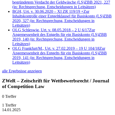
begründetem Verdacht der Geldwäsche
(LS)
ZBB 2021, 227
(in: Rechtsprechung, Entscheidungen in Leitsätzen)
BGH, Urt. v. 30.06.2020 – XI ZR 119/19 +
Zur
Inhaltskontrolle einer Entgeltklausel für Basiskonto
(LS)
ZBB
2020, 327
(in: Rechtsprechung, Entscheidungen in
Leitsätzen)
OLG Schleswig, Urt. v. 08.05.2018 – 2 U 6/17
Zur
Angemessenheit des Entgelts für ein Basiskonto
(LS)
ZBB
2019, 140
(in: Rechtsprechung, Entscheidungen in
Leitsätzen)
OLG Frankfurt/M., Urt. v. 27.02.2019 – 19 U 104/18
Zur
Angemessenheit des Entgelts für ein Basiskonto
(LS)
ZBB
2019, 141
(in: Rechtsprechung, Entscheidungen in
Leitsätzen)
alle Ergebnisse anzeigen
ZWeR – Zeitschrift für Wettbewerbsrecht / Journal
of Competition Law
0 Treffer
1 Treffer
14.01.2025