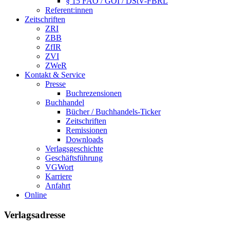
§ 15 FAO / GOI / DStV-FBRL
Referent:innen
Zeitschriften
ZRI
ZBB
ZfIR
ZVI
ZWeR
Kontakt & Service
Presse
Buchrezensionen
Buchhandel
Bücher / Buchhandels-Ticker
Zeitschriften
Remissionen
Downloads
Verlagsgeschichte
Geschäftsführung
VGWort
Karriere
Anfahrt
Online
Verlagsadresse