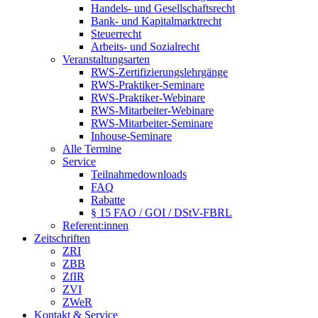
Handels- und Gesellschaftsrecht
Bank- und Kapitalmarktrecht
Steuerrecht
Arbeits- und Sozialrecht
Veranstaltungsarten
RWS-Zertifizierungslehrgänge
RWS-Praktiker-Seminare
RWS-Praktiker-Webinare
RWS-Mitarbeiter-Webinare
RWS-Mitarbeiter-Seminare
Inhouse-Seminare
Alle Termine
Service
Teilnahmedownloads
FAQ
Rabatte
§ 15 FAO / GOI / DStV-FBRL
Referent:innen
Zeitschriften
ZRI
ZBB
ZfIR
ZVI
ZWeR
Kontakt & Service