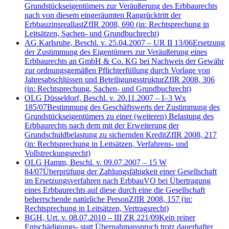
Grundstückseigentümers zur Veräußerung des Erbbaurechts
nach von diesem eingeräumten Rangrücktritt der
Erbbauzinsreallast
ZfIR 2008, 690
(in: Rechtsprechung in
Leitsätzen, Sachen- und Grundbuchrecht)
AG Karlsruhe, Beschl. v. 25.04.2007 – UR II 13/06
Ersetzung
der Zustimmung des Eigentümers zur Veräußerung eines
Erbbaurechts an GmbH & Co. KG bei Nachweis der Gewähr
zur ordnungsgemäßen Pflichterfüllung durch Vorlage von
Jahresabschlüssen und Beteiligungsstruktur
ZfIR 2008, 306
(in: Rechtsprechung, Sachen- und Grundbuchrecht)
OLG Düsseldorf, Beschl. v. 20.11.2007 – I–3 Wx
185/07
Bestimmung des Geschäftswerts der Zustimmung des
Grundstückseigentümers zu einer (weiteren) Belastung des
Erbbaurechts nach dem mit der Erweiterung der
Grundschuldbelastung zu sichernden Kredit
ZfIR 2008, 217
(in: Rechtsprechung in Leitsätzen, Verfahrens- und
Vollstreckungsrecht)
OLG Hamm, Beschl. v. 09.07.2007 – 15 W
84/07
Überprüfung der Zahlungsfähigkeit einer Gesellschaft
im Ersetzungsverfahren nach ErbbauVO bei Übertragung
eines Erbbaurechts auf diese durch eine die Gesellschaft
beherrschende natürliche Person
ZfIR 2008, 157
(in:
Rechtsprechung in Leitsätzen, Vertragsrecht)
BGH, Urt. v. 08.07.2010 – III ZR 221/09
Kein reiner
Entschädigungs- statt Übernahmanspruch trotz dauerhafter