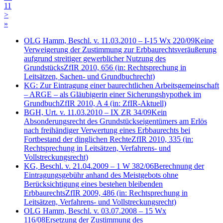
11
>
»
OLG Hamm, Beschl. v. 11.03.2010 – I-15 Wx 220/09
Keine
Verweigerung der Zustimmung zur Erbbaurechtsveräußerung
aufgrund streitiger gewerblicher Nutzung des
Grundstücks
ZfIR 2010, 656
(in: Rechtsprechung in
Leitsätzen, Sachen- und Grundbuchrecht)
KG: Zur Eintragung einer baurechtlichen Arbeitsgemeinschaft
– ARGE – als Gläubigerin einer Sicherungshypothek im
Grundbuch
ZfIR 2010, A 4
(in: ZfIR-Aktuell)
BGH, Urt. v. 11.03.2010 – IX ZR 34/09
Kein
Absonderungsrecht des Grundstückseigentümers am Erlös
nach freihändiger Verwertung eines Erbbaurechts bei
Fortbestand der dinglichen Rechte
ZfIR 2010, 335
(in:
Rechtsprechung in Leitsätzen, Verfahrens- und
Vollstreckungsrecht)
KG, Beschl. v. 21.04.2009 – 1 W 382/06
Berechnung der
Eintragungsgebühr anhand des Meistgebots ohne
Berücksichtigung eines bestehen bleibenden
Erbbaurechts
ZfIR 2009, 486
(in: Rechtsprechung in
Leitsätzen, Verfahrens- und Vollstreckungsrecht)
OLG Hamm, Beschl. v. 03.07.2008 – 15 Wx
116/08
Ersetzung der Zustimmung des