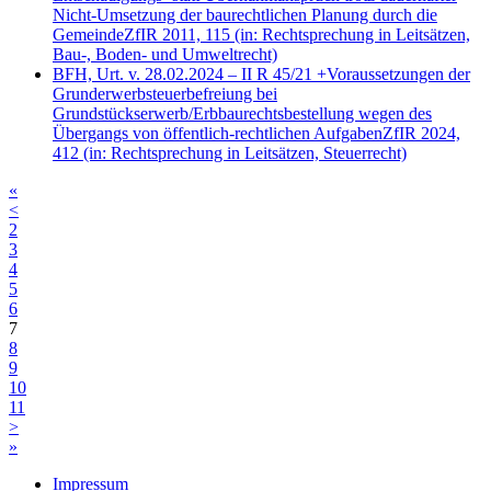
Nicht-Umsetzung der baurechtlichen Planung durch die
Gemeinde
ZfIR 2011, 115
(in: Rechtsprechung in Leitsätzen,
Bau-, Boden- und Umweltrecht)
BFH, Urt. v. 28.02.2024 – II R 45/21 +
Voraussetzungen der
Grunderwerbsteuerbefreiung bei
Grundstückserwerb/Erbbaurechtsbestellung wegen des
Übergangs von öffentlich-rechtlichen Aufgaben
ZfIR 2024,
412
(in: Rechtsprechung in Leitsätzen, Steuerrecht)
«
<
2
3
4
5
6
7
8
9
10
11
>
»
Impressum