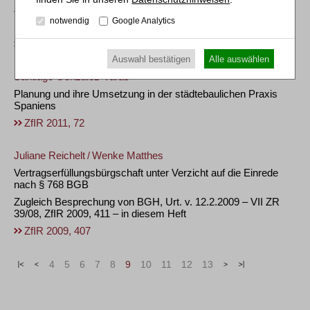
Tagungsbericht zum 12. Regensburger Immobilienrechtstag in
notwendig
Google Analytics
Kooperation mit der ZfIR
ZfIR 2017, 853
Auswahl bestätigen
Alle auswählen
Santiago González-Varas
Planung und ihre Umsetzung in der städtebaulichen Praxis
Spaniens
ZfIR 2011, 72
Juliane Reichelt
/
Wenke Matthes
Vertragserfüllungsbürgschaft unter Verzicht auf die Einrede
nach § 768 BGB
Zugleich Besprechung von BGH, Urt. v. 12.2.2009 – VII ZR
39/08, ZfIR 2009, 411 – in diesem Heft
ZfIR 2009, 407
«
<
4
5
6
7
8
9
10
11
12
13
>
»