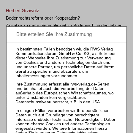
Herbert Grziwotz
Bodenrechtsreform oder Kooperation?
Ansätze zu mehr Gerechtigkeit im Bodenrecht in den letzten
50 Jahren
ZfIR 2020, 81
Rainer Burbulla
Baulasten: Häufige Problemfelder in der Praxis und der
Zwangsversteigerung
ZfIR 2018, 717
Wolfgang Schneider
Aktuelle Fragen zur Gemeinschaft der
Wohnungserbbauberechtigten
ZfIR 2018, 589
Eva Weinbeer
BauGB-Novelle(n) und städtebauliche Verträge – Aktuelle
Fragen und Entwicklungen
Datenschutzhinweisen
.