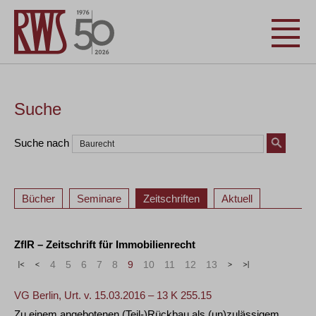
Suche
Suche nach
Bücher
Seminare
Zeitschriften
Aktuell
ZfIR – Zeitschrift für Immobilienrecht
«
<
4
5
6
7
8
9
10
11
12
13
>
»
VG Berlin, Urt. v. 15.03.2016 – 13 K 255.15
Zu einem angebotenen (Teil-)Rückbau als (un)zulässigem