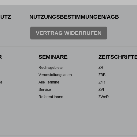
UTZ
NUTZUNGSBESTIMMUNGEN/AGB
VERTRAG WIDERRUFEN
R
SEMINARE
ZEITSCHRIFT
r
Rechtsgebiete
ZRI
Veranstaltungsarten
ZBB
te
Alle Termine
ZfIR
Service
ZVI
Referent:innen
ZWeR