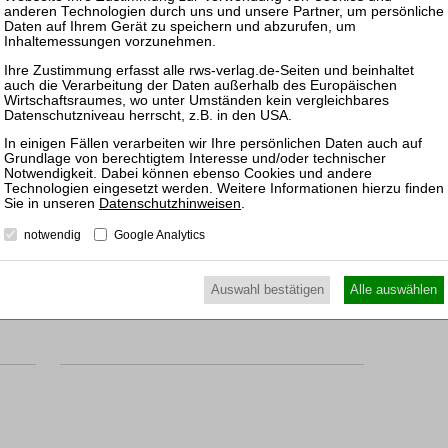
Unternehmensplanung in
Krise und Insolvenz
RWS-Skript 379
2., neu bearb. Aufl. 2019
Brosch. 288 Seiten
RWS Verlag, Köln
ISBN 978-3-8145-9379-1
cht
64,00 €
Sofort lieferbar
Datenschutzhinweisen
.
mehr
notwendig
Google Analytics
Auswahl bestätigen
Alle auswählen