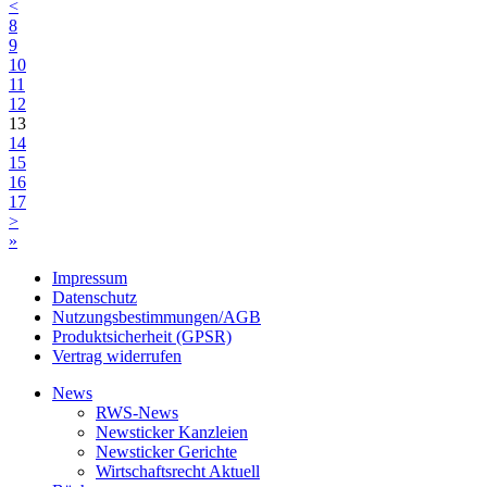
<
8
9
10
11
12
13
14
15
16
17
>
»
Impressum
Datenschutz
Nutzungsbestimmungen/AGB
Produktsicherheit (GPSR)
Vertrag widerrufen
News
RWS-News
Newsticker Kanzleien
Newsticker Gerichte
Wirtschaftsrecht Aktuell