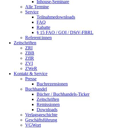
Inhouse-Seminare
Alle Termine
Service
Teilnahmedownloads
FAQ
Rabatte
§ 15 FAO / GOI / DStV-FBRL
Referent:innen
Zeitschriften
ZRI
ZBB
ZfIR
ZVI
ZWeR
Kontakt & Service
Presse
Buchrezensionen
Buchhandel
Bücher / Buchhandels-Ticker
Zeitschriften
Remissionen
Downloads
Verlagsgeschichte
Geschäftsführung
VGWort