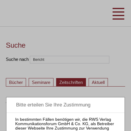
Suche
Suche nach
Bücher
Seminare
Zeitschriften
Aktuell
ZRI
1
2
3
4
1
2
3
4