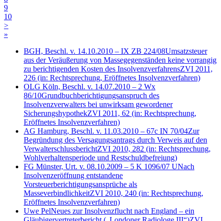
9
10
>
»
BGH, Beschl. v. 14.10.2010 – IX ZB 224/08
Umsatzsteuer
aus der Veräußerung von Massegegenständen keine vorrangig
zu berichtigenden Kosten des Insolvenzverfahrens
ZVI 2011,
226
(in: Rechtsprechung, Eröffnetes Insolvenzverfahren)
OLG Köln, Beschl. v. 14.07.2010 – 2 Wx
86/10
Grundbuchberichtigungsanspruch des
Insolvenzverwalters bei unwirksam gewordener
Sicherungshypothek
ZVI 2011, 62
(in: Rechtsprechung,
Eröffnetes Insolvenzverfahren)
AG Hamburg, Beschl. v. 11.03.2010 – 67c IN 70/04
Zur
Begründung des Versagungsantrags durch Verweis auf den
Verwalterschlussbericht
ZVI 2010, 282
(in: Rechtsprechung,
Wohlverhaltensperiode und Restschuldbefreiung)
FG Münster, Urt. v. 08.10.2009 – 5 K 1096/07 U
Nach
Insolvenzeröffnung entstandene
Vorsteuerberichtigungsansprüche als
Masseverbindlichkeit
ZVI 2010, 240
(in: Rechtsprechung,
Eröffnetes Insolvenzverfahren)
Uwe Pel
Neues zur Insolvenzflucht nach England – ein
Gläubigervertreterbericht („Londoner Radiologe III“)
ZVI