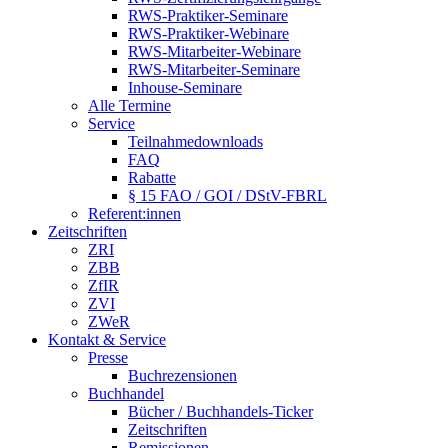
RWS-Praktiker-Seminare
RWS-Praktiker-Webinare
RWS-Mitarbeiter-Webinare
RWS-Mitarbeiter-Seminare
Inhouse-Seminare
Alle Termine
Service
Teilnahmedownloads
FAQ
Rabatte
§ 15 FAO / GOI / DStV-FBRL
Referent:innen
Zeitschriften
ZRI
ZBB
ZfIR
ZVI
ZWeR
Kontakt & Service
Presse
Buchrezensionen
Buchhandel
Bücher / Buchhandels-Ticker
Zeitschriften
Remissionen