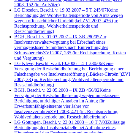
2008, 152
(in: Aufsätze)
LG Dresden, Beschl. v. 19.03.2007 – 5 T 245/07
Keine
Berichtigung der Wohlverhaltensperiode von Amts wegen
wegen offensichtlicher Unrichtigkeit
ZVI 2007, 436
(in:
Rechtsprechung, Wohlverhaltensperiode und
Restschuldbefreiung)
BGH, Beschl. v. 01.03.2007 – IX ZB 280/05
Zur
Insolvenzverwaltervergütung bei Erbschaft eines
vermögenslosen Schuldners nach Einreichung des
Schlussberichts
ZVI 2007, 285
(in: Rechtsprechung, Kosten
und Vergütung)
LG Kleve, Beschl. v. 24.10.2006 – 4 T 330/06
Keine
Versagung der Restschuldbefreiung bei Berichtigung einer
Falschangabe vor Insolvenzeröffnung („Bäcker-Citroën“)
ZVI
2007, 33
(in: Rechtsprechung, Wohlverhaltensperiode und
Restschuldbefreiung)
BGH, Beschl. v. 22.05.2003 – IX ZB 456/02
Keine
Versagung der Restschuldbefreiung wegen unterlassener
Berichtigung unrichtiger Angaben im Antrag für
Erwerbsunfähigkeitsrente vier Jahre vor
Insolvenzverfahren
ZVI 2003, 421
(in: Rechtsprechung,
Wohlverhaltensperiode und Restschuldbefreiung)
LG Göttingen, Beschl. v. 23.01.2003 – 10 T 7/03
Zulässige
Berichtigung der Insolvenztabelle bei Aufnahme eines
Hinweises auf den Forderungsgrund unerlaubte