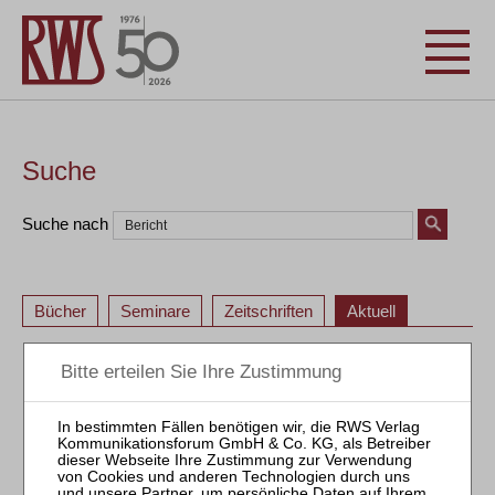
Suche
Suche nach
Bücher
Seminare
Zeitschriften
Aktuell
«
<
22
23
24
25
26
27
28
29
30
31
«
<
22
23
24
25
26
27
28
29
30
31