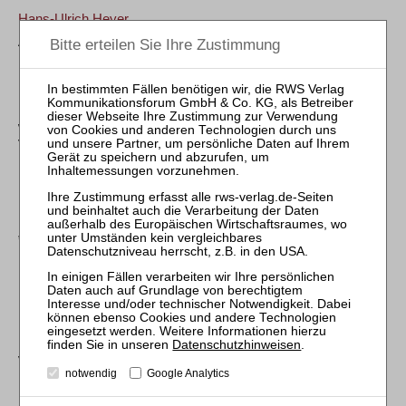
Hans-Ulrich Heyer
Anonymisierte Schuldenbereinigungspläne?
ZVI 2019, 331
Hans-Ulrich Heyer
Wenn Politik zu wenig auf Sachverstand hört – Reform der
Verbraucherentschuldung 2014 und in Zukunft
ZVI 2019, 3
Hans-Ulrich Heyer
„Achtung Pleite“ – Anmerkungen zu einer neuen App
ZVI 2016, 379
Frank Wiedenhaupt
Insolvenzplan für Strafgefangene
Möglichkeit einer Restschuldbefreiung bei Forderungen aus
Datenschutzhinweisen
.
vorsätzlich begangener unerlaubter Handlung
notwendig
Google Analytics
ZVI 2014, 439