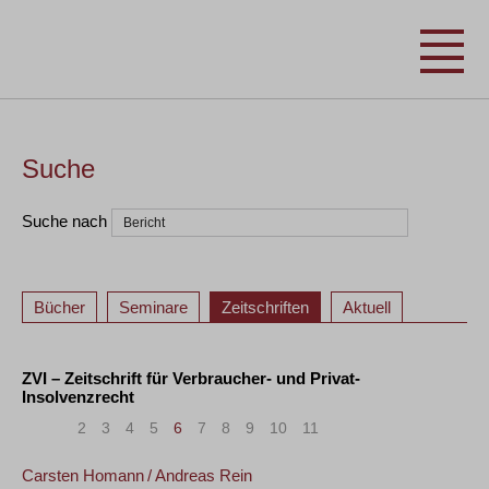
Suche
Suche nach
Bücher
Seminare
Zeitschriften
Aktuell
ZVI – Zeitschrift für Verbraucher- und Privat-
Insolvenzrecht
«
<
2
3
4
5
6
7
8
9
10
11
>
»
Carsten Homann
/
Andreas Rein