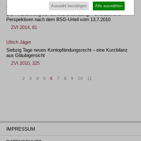
Andreas Rein
/
Kerstin Herzog
Auswahl bestätigen
Alle auswählen
Die Finanzierung der Schuldnerberatung – Grenzen und
Perspektiven nach dem BSG-Urteil vom 13.7.2010
ZVI 2014, 81
Ulrich Jäger
Siebzig Tage neues Kontopfändungsrecht – eine Kurzbilanz
aus Gläubigersicht
ZVI 2010, 325
«
<
2
3
4
5
6
7
8
9
10
11
>
»
IMPRESSUM