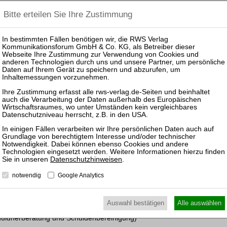
gerichts noch des Insolvenzverwalters auf Möglichkeit vorzeitiger R
ffnetes Verfahren)
 W 218/17
 der insolvenzrechtlichen Rückschlagsperre erfassten Rechts
ffnetes Verfahren)
g IK 115/09
ens bei Erwerb von Todes wegen
stschuldbefreiung und Stundung)
55/16
en Forderungsanmeldungen auch in Stundungsfällen
Datenschutzhinweisen
.
fnetes Verfahren)
notwendig
Google Analytics
L 27/14
Auswahl bestätigen
Alle auswählen
steinfegermeisters nach durchgeführtem Insolvenzverfahren
huldnerberatung und Schuldenbereinigung)