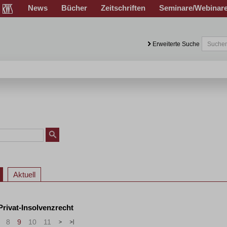
News
Bücher
Zeitschriften
Seminare/Webinar
Erweiterte Suche
Aktuell
 Privat-Insolvenzrecht
8
9
10
11
>
»