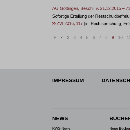
AG Göttingen, Beschl. v. 21.12.2015 – 
Sofortige Erteilung der Restschuldbefre
ZVI 2016, 117
(in: Rechtsprechung, Erö
«
<
2
3
4
5
6
7
8
9
10
1
IMPRESSUM
DATENSCH
NEWS
BÜCHE
RWS-News
Neue Büche