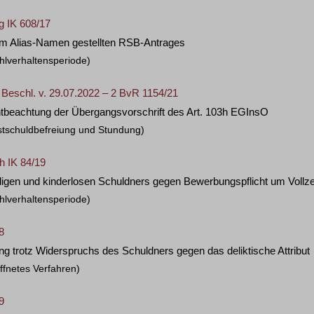
g IK 608/17
em Alias-Namen gestellten RSB-Antrages
hlverhaltensperiode)
Beschl. v. 29.07.2022 – 2 BvR 1154/21
htbeachtung der Übergangsvorschrift des Art. 103h EGInsO
stschuldbefreiung und Stundung)
h IK 84/19
igen und kinderlosen Schuldners gegen Bewerbungspflicht um Vollzeit
hlverhaltensperiode)
8
ung trotz Widerspruchs des Schuldners gegen das deliktische Attribut
ffnetes Verfahren)
9