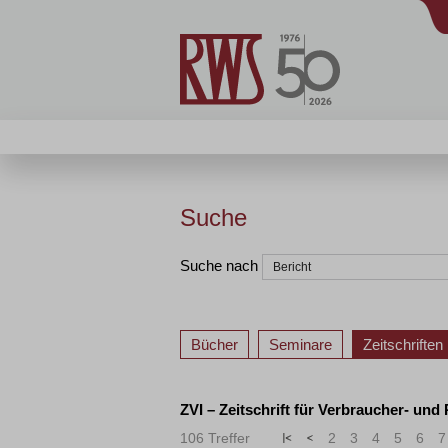
Suche
Suche nach
Bücher
Seminare
Zeitschriften
ZVI – Zeitschrift für Verbraucher- und
106 Treffer
«
<
2
3
4
5
6
7