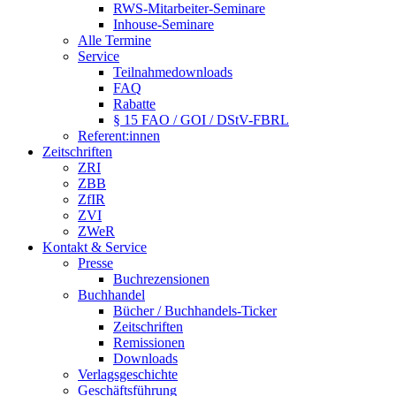
RWS-Mitarbeiter-Seminare
Inhouse-Seminare
Alle Termine
Service
Teilnahmedownloads
FAQ
Rabatte
§ 15 FAO / GOI / DStV-FBRL
Referent:innen
Zeitschriften
ZRI
ZBB
ZfIR
ZVI
ZWeR
Kontakt & Service
Presse
Buchrezensionen
Buchhandel
Bücher / Buchhandels-Ticker
Zeitschriften
Remissionen
Downloads
Verlagsgeschichte
Geschäftsführung