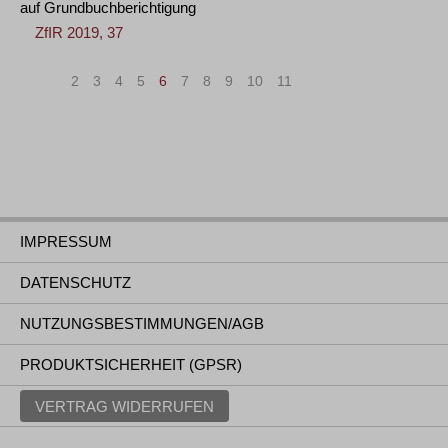
auf Grundbuchberichtigung
ZfIR 2019, 37
«
<
2
3
4
5
6
7
8
9
10
11
>
»
IMPRESSUM
DATENSCHUTZ
NUTZUNGSBESTIMMUNGEN/AGB
PRODUKTSICHERHEIT (GPSR)
VERTRAG WIDERRUFEN