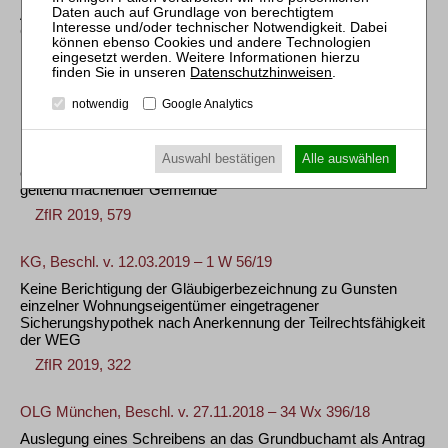
Anforderungen und Nachweise zur Berichtigung des
Grundbuchs nach dem Tod eines GbR-Gesellschafters
mit Anmerkung von
Tobias Leidner
Datenschutzhinweisen
.
ZfIR 2020, 844
notwendig
Google Analytics
BGH, Urt. v. 23.11.2018 – V ZR 331/17
Kein Grundbuchberichtigungsanspruch einer ihr Eigentum an
Auswahl bestätigen
Alle auswählen
ehemals in volkseigenem Vermögen stehenden Grundstücken
geltend machender Gemeinde
ZfIR 2019, 579
KG, Beschl. v. 12.03.2019 – 1 W 56/19
Keine Berichtigung der Gläubigerbezeichnung zu Gunsten
einzelner Wohnungseigentümer eingetragener
Sicherungshypothek nach Anerkennung der Teilrechtsfähigkeit
der WEG
ZfIR 2019, 322
OLG München, Beschl. v. 27.11.2018 – 34 Wx 396/18
Auslegung eines Schreibens an das Grundbuchamt als Antrag