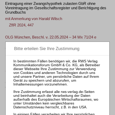
Eintragung einer Zwangshypothek zulasten GbR ohne
Voreintragung im Gesellschaftsregister und Berichtigung des
Grundbuchs
mit Anmerkung von
Harald Wilsch
ZfIR 2024, 447
OLG München, Beschl. v. 22.05.2024 – 34 Wx 71/24 e
Keine Voreintragung im Gesellschaftsregister bei
Grundbuchberichtigung nach identitätswahrendem
Rechtsformwechsel der GbR zur KG
ZfIR 2024, 465
OLG Frankfurt/M., Beschl. v. 11.04.2024 – 20 W 187/23
MoPeG: Keine Grundbuchberichtigung wegen Änderung des
Gesellschafterbestands einer GbR unabhängig von Zeitablauf
oder Verfahrensstand (hier: Beschwerde)
mit Anmerkung von
Elfi Schroetter
ZfIR 2024, 397
KG, Beschl. v. 08.07.2020 – 1 W 35/20