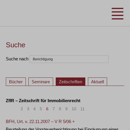
Suche
Suche nach
Bücher
Seminare
Zeitschriften
Aktuell
ZfIR – Zeitschrift für Immobilienrecht
«
<
2
3
4
5
6
7
8
9
10
11
>
»
BFH, Urt. v. 22.11.2007 – V R 5/06 +
Beurteilung der Vorsteuerberichtigung bei Einräumung eines