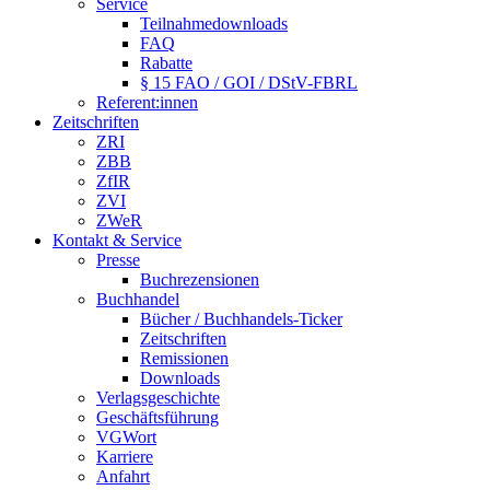
Service
Teilnahmedownloads
FAQ
Rabatte
§ 15 FAO / GOI / DStV-FBRL
Referent:innen
Zeitschriften
ZRI
ZBB
ZfIR
ZVI
ZWeR
Kontakt & Service
Presse
Buchrezensionen
Buchhandel
Bücher / Buchhandels-Ticker
Zeitschriften
Remissionen
Downloads
Verlagsgeschichte
Geschäftsführung
VGWort
Karriere
Anfahrt