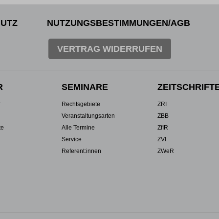
UTZ
NUTZUNGSBESTIMMUNGEN/AGB
VERTRAG WIDERRUFEN
R
SEMINARE
ZEITSCHRIFT
r
Rechtsgebiete
ZRI
Veranstaltungsarten
ZBB
te
Alle Termine
ZfIR
Service
ZVI
Referent:innen
ZWeR