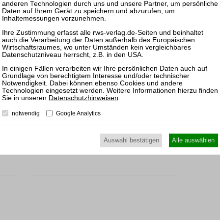
InsO-Texte
Textsammlung zum
Insolvenzrecht
10. Aufl. 2021
Brosch. 710 Seiten
RWS Verlag, Köln
ISBN 978-3-8145-7503-2
24,90 €
Datenschutzhinweisen
.
Sofort lieferbar
mehr
notwendig
Google Analytics
Auswahl bestätigen
Alle auswählen