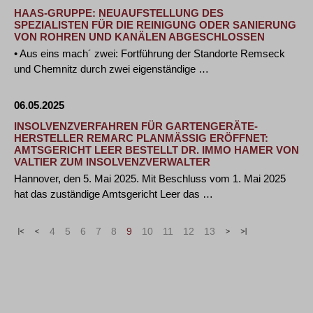
HAAS-GRUPPE: NEUAUFSTELLUNG DES
SPEZIALISTEN FÜR DIE REINIGUNG ODER SANIERUNG
VON ROHREN UND KANÄLEN ABGESCHLOSSEN
• Aus eins mach´ zwei: Fortführung der Standorte Remseck
und Chemnitz durch zwei eigenständige …
06.05.2025
INSOLVENZVERFAHREN FÜR GARTENGERÄTE-
HERSTELLER REMARC PLANMÄSSIG ERÖFFNET: A
MTSGERICHT LEER BESTELLT DR. IMMO HAMER VON V
ALTIER ZUM INSOLVENZVERWALTER
Hannover, den 5. Mai 2025. Mit Beschluss vom 1. Mai 2025
hat das zuständige Amtsgericht Leer das …
«
<
4
5
6
7
8
9
10
11
12
13
>
»