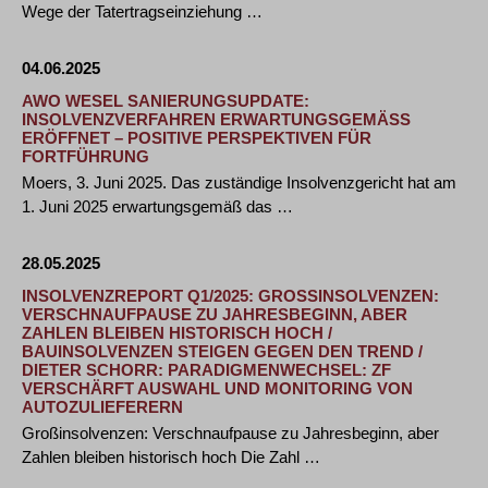
Wege der Tatertragseinziehung …
04.06.2025
AWO WESEL SANIERUNGSUPDATE:
INSOLVENZVERFAHREN ERWARTUNGSGEMÄSS E
RÖFFNET – POSITIVE PERSPEKTIVEN FÜR F
ORTFÜHRUNG
Moers, 3. Juni 2025. Das zuständige Insolvenzgericht hat am
1. Juni 2025 erwartungsgemäß das …
28.05.2025
INSOLVENZREPORT Q1/2025: GROSSINSOLVENZEN: V
ERSCHNAUFPAUSE ZU JAHRESBEGINN, ABER Z
AHLEN BLEIBEN HISTORISCH HOCH / B
AUINSOLVENZEN STEIGEN GEGEN DEN TREND / D
IETER SCHORR: PARADIGMENWECHSEL: ZF V
ERSCHÄRFT AUSWAHL UND MONITORING VON A
UTOZULIEFERERN
Großinsolvenzen: Verschnaufpause zu Jahresbeginn, aber
Zahlen bleiben historisch hoch Die Zahl …