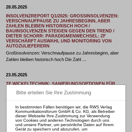
28.05.2025
INSOLVENZREPORT Q1/2025: GROSSINSOLVENZEN: V
ERSCHNAUFPAUSE ZU JAHRESBEGINN, ABER Z
AHLEN BLEIBEN HISTORISCH HOCH / B
AUINSOLVENZEN STEIGEN GEGEN DEN TREND / D
IETER SCHORR: PARADIGMENWECHSEL: ZF V
ERSCHÄRFT AUSWAHL UND MONITORING VON A
UTOZULIEFERERN
Großinsolvenzen: Verschnaufpause zu Jahresbeginn, aber
Zahlen bleiben historisch hoch Die Zahl …
23.05.2025
TF WICKELTECHNIK: SANIERUNGSOPTIONEN FÜR
NEULINGER SPEZIALMASCHINENBAUER WERDEN
GEPRÜFT
Tobias Hirte von Schultze & Braun zum vorläufigen
Insolvenzverwalter bestellt – …
16.05.2025
TECHNOLOGIE, RESILIENZ, GLOBALITÄT – DER