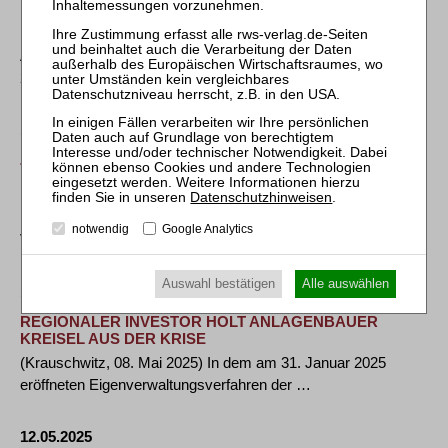
DREIKLANG FÜR DEUTSCHLANDS NACHHALTIGEN
ERFOLG
Atradius und TRENDONE veröffentlichen „Zukunftsstudie
2025“ Unterstützung für …
14.05.2025
ZUKUNFTSLÖSUNG FÜR MARTHABRÄU
FÜRSTENFELDBRUCK UND PUCHER MEER
RESTAURANT NIMMT GESTALT AN
Datenschutzhinweisen
.
Betriebe werden uneingeschränkt fortgeführt Mitarbeiter haben
notwendig
Google Analytics
Vorfinanzierung des …
Auswahl bestätigen
Alle auswählen
12.05.2025
REGIONALER INVESTOR HOLT ANLAGENBAUER
KREISEL AUS DER KRISE
(Krauschwitz, 08. Mai 2025) In dem am 31. Januar 2025
eröffneten Eigenverwaltungsverfahren der …
12.05.2025