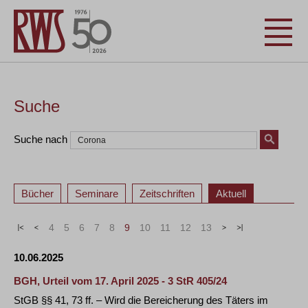
Suche
Suche nach
Bücher
Seminare
Zeitschriften
Aktuell
«
<
4
5
6
7
8
9
10
11
12
13
>
»
10.06.2025
BGH, Urteil vom 17. April 2025 - 3 StR 405/24
StGB §§ 41, 73 ff. – Wird die Bereicherung des Täters im