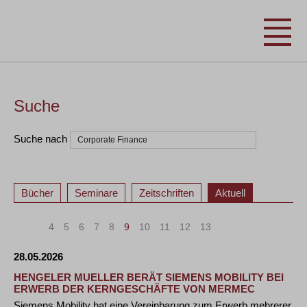
Suche
Suche nach
Bücher
Seminare
Zeitschriften
Aktuell
«
<
4
5
6
7
8
9
10
11
12
13
>
»
28.05.2026
HENGELER MUELLER BERÄT SIEMENS MOBILITY BEI
ERWERB DER KERNGESCHÄFTE VON MERMEC
Siemens Mobility hat eine Vereinbarung zum Erwerb mehrerer