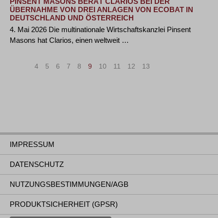
PINSENT MASONS BERÄT CLARIOS BEI DER
ÜBERNAHME VON DREI ANLAGEN VON ECOBAT IN
DEUTSCHLAND UND ÖSTERREICH
4. Mai 2026 Die multinationale Wirtschaftskanzlei Pinsent
Masons hat Clarios, einen weltweit …
«
<
4
5
6
7
8
9
10
11
12
13
>
»
IMPRESSUM
DATENSCHUTZ
NUTZUNGSBESTIMMUNGEN/AGB
PRODUKTSICHERHEIT (GPSR)