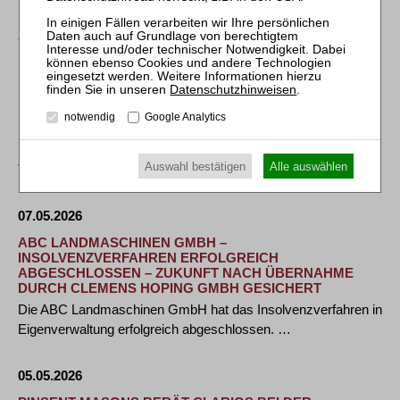
München, 13. Mai 2026 – A&O Shearman hat Domo
Chemicals im Zusammenhang mit der Übernahme …
11.05.2026
Datenschutzhinweisen
.
LUTHER BERÄT UNTERNEHMENSGRUPPE THEO
notwendig
Google Analytics
MÜLLER BEIM ERWERB VON BERIEF FOOD
Luxembourg/Beckum, 08.05.2026 – Die Unternehmensgruppe
Auswahl bestätigen
Alle auswählen
Theo Müller hat die Übernahme der Berief …
07.05.2026
ABC LANDMASCHINEN GMBH –
INSOLVENZVERFAHREN ERFOLGREICH
ABGESCHLOSSEN – ZUKUNFT NACH ÜBERNAHME
DURCH CLEMENS HOPING GMBH GESICHERT
Die ABC Landmaschinen GmbH hat das Insolvenzverfahren in
Eigenverwaltung erfolgreich abgeschlossen. …
05.05.2026