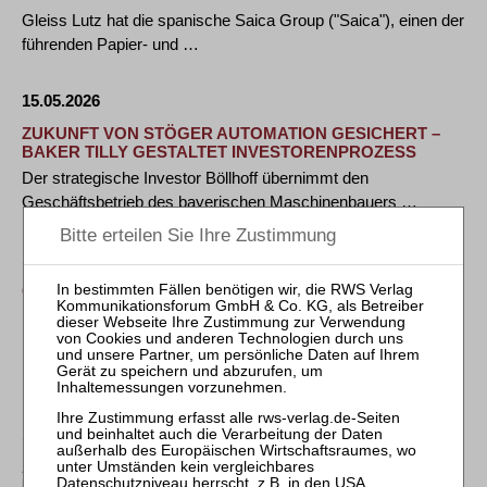
Gleiss Lutz hat die spanische Saica Group ("Saica"), einen der
führenden Papier- und …
15.05.2026
ZUKUNFT VON STÖGER AUTOMATION GESICHERT –
BAKER TILLY GESTALTET INVESTORENPROZESS
Der strategische Investor Böllhoff übernimmt den
Geschäftsbetrieb des bayerischen Maschinenbauers …
15.05.2026
GOF BERÄT LIBERTA PARTNERS BEIM ERWERB EINER
MEHRHEITSBETEILIGUNG AN DER ZEEH DESIGN UND
BRACE GROUP
Die Wirtschaftskanzlei Gütt Olk Feldhaus hat Liberta Partners
Fund III GmbH & Co. KG umfassend beim …
15.05.2026
A&O SHEARMAN BERÄT DOMO CHEMICALS BEI
ÜBERNAHME DURCH LONE STAR