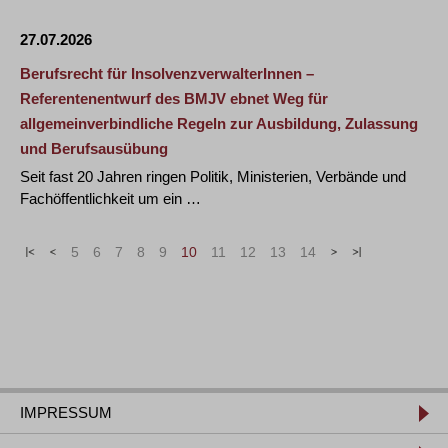
27.07.2026
Berufsrecht für InsolvenzverwalterInnen –
Referentenentwurf des BMJV ebnet Weg für
allgemeinverbindliche Regeln zur Ausbildung, Zulassung
und Berufsausübung
Seit fast 20 Jahren ringen Politik, Ministerien, Verbände und
Fachöffentlichkeit um ein …
«
<
5
6
7
8
9
10
11
12
13
14
>
»
IMPRESSUM