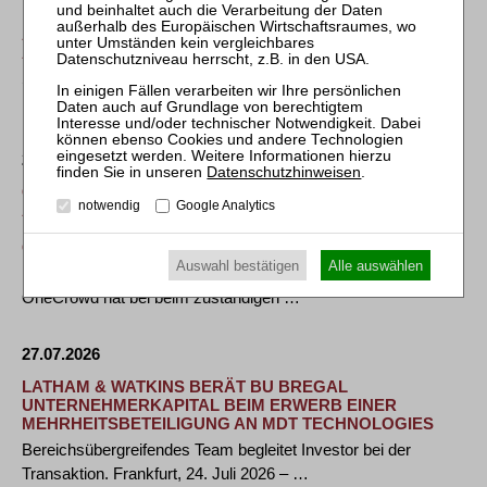
REFERENTENENTWURF DES BMJV EBNET WEG FÜR
ALLGEMEINVERBINDLICHE REGELN ZUR
AUSBILDUNG, ZULASSUNG UND BERUFSAUSÜBUNG
Seit fast 20 Jahren ringen Politik, Ministerien, Verbände und
Fachöffentlichkeit um ein …
27.07.2026
Datenschutzhinweisen
.
CROWDFUNDING-PLATTFORM ONECROWD STELLT
notwendig
Google Analytics
ANTRAG AUF ERÖFFNUNG EINES
INSOLVENZVERFAHRENS FÜR DREI
GESELLSCHAFTEN – BETRIEB WIRD FORTGEFÜHRT
Auswahl bestätigen
Alle auswählen
Dresden, 24. Juli 2026. Die bekannte Crowdfunding-Plattform
OneCrowd hat bei beim zuständigen …
27.07.2026
LATHAM & WATKINS BERÄT BU BREGAL
UNTERNEHMERKAPITAL BEIM ERWERB EINER
MEHRHEITSBETEILIGUNG AN MDT TECHNOLOGIES
Bereichsübergreifendes Team begleitet Investor bei der
Transaktion. Frankfurt, 24. Juli 2026 – …