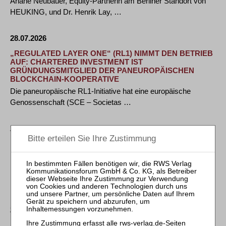
Ariane Neubauer, Equity-Partnerin am Berliner Standort von
HEUKING, und Dr. Henrik Lay, …
28.07.2026
„REGULATED LAYER ONE“ (RL1) NIMMT DEN BETRIEB
AUF: CHARTERED INVESTMENT IST
GRÜNDUNGSMITGLIED DER PANEUROPÄISCHEN
BLOCKCHAIN-KOOPERATIVE
Die paneuropäische RL1-Initiative hat eine europäische
Genossenschaft (SCE – Societas …
28.07.2026
BGH: Kartellrechtliche Beurteilung der gemeinsamen
Rundholzvermarktung in Baden-Württemberg
Nr. 134/2026 vom 28.07.2026 Urteil vom 28. Juli 2026 - KZR
11/24 - Rundholz BW Der Kartellsenat des …
27.07.2026
BERUFSRECHT FÜR INSOLVENZVERWALTERINNEN –