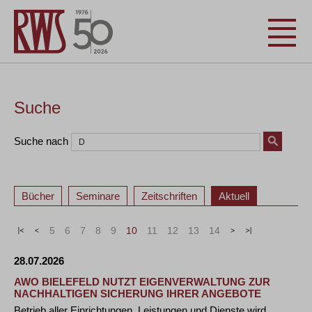
Suche
Suche nach
Bücher
Seminare
Zeitschriften
Aktuell
«
<
5
6
7
8
9
10
11
12
13
14
>
»
28.07.2026
AWO BIELEFELD NUTZT EIGENVERWALTUNG ZUR
NACHHALTIGEN SICHERUNG IHRER ANGEBOTE
Betrieb aller Einrichtungen, Leistungen und Dienste wird