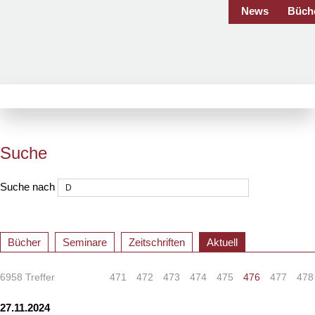
News
Büch
Suche
Suche nach
Bücher
Seminare
Zeitschriften
Aktuell
6958 Treffer
«
<
471
472
473
474
475
476
477
478
27.11.2024