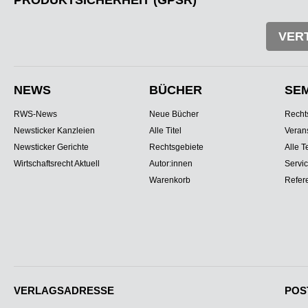
PRODUKTSICHERHEIT (GPSR)
VER
NEWS
BÜCHER
SE
RWS-News
Neue Bücher
Recht
Newsticker Kanzleien
Alle Titel
Veran
Newsticker Gerichte
Rechtsgebiete
Alle T
Wirtschaftsrecht Aktuell
Autor:innen
Servi
Warenkorb
Refer
VERLAGSADRESSE
POS