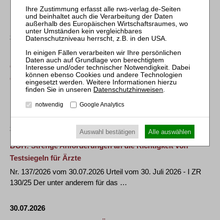
Pressemitteilung Nr. 49/2026 vom 30.07.2026 1 BvR 804/22
Der Erste Senat des …
30.07.2026
Mündliche Verhandlung in Sachen „Erbschaft- steuer –
Gesetzgebungskompetenzen“ am Montag, den 12.
Oktober 2026, 14.00 Uhr
Datenschutzhinweisen
.
Pressemitteilung Nr. 48/2026 vom 30.07.2026 1 BvF 1/23 Der
Erste Senat des Bundesverfassungsgerichts …
notwendig
Google Analytics
30.07.2026
Auswahl bestätigen
Alle auswählen
BGH: Strenge Anforderungen an die Richtigkeit von
Testsiegeln für Ärzte
Nr. 137/2026 vom 30.07.2026 Urteil vom 30. Juli 2026 - I ZR
130/25 Der unter anderem für das …
30.07.2026