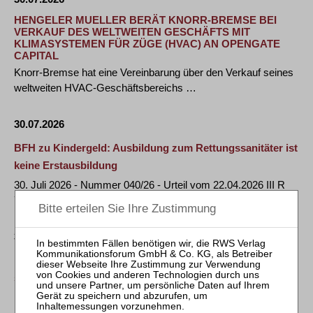
HENGELER MUELLER BERÄT KNORR-BREMSE BEI
VERKAUF DES WELTWEITEN GESCHÄFTS MIT
KLIMASYSTEMEN FÜR ZÜGE (HVAC) AN OPENGATE
CAPITAL
Knorr-Bremse hat eine Vereinbarung über den Verkauf seines
weltweiten HVAC-Geschäftsbereichs …
30.07.2026
BFH zu Kindergeld: Ausbildung zum Rettungssanitäter ist
keine Erstausbildung
30. Juli 2026 - Nummer 040/26 - Urteil vom 22.04.2026 III R
7/24 Mit Urteil vom 22.04.2026 – III R …
30.07.2026
BVerfG: Mündliche Verhandlung in Sachen „Erbschaft-
steuer – Verschonung von Betriebsvermögen“ am
Dienstag, den 13. Oktober 2026, 10.00 Uhr