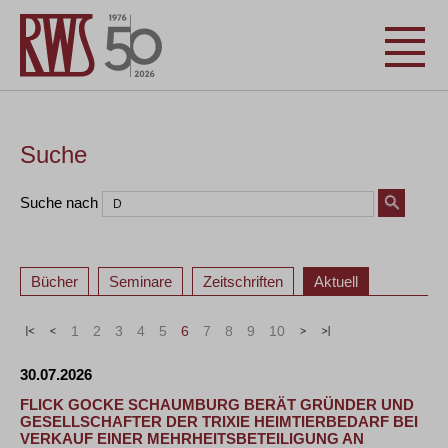
Suche
Suche nach
Bücher
Seminare
Zeitschriften
Aktuell
«
<
1
2
3
4
5
6
7
8
9
10
>
»
30.07.2026
FLICK GOCKE SCHAUMBURG BERÄT GRÜNDER UND
GESELLSCHAFTER DER TRIXIE HEIMTIERBEDARF BEI
VERKAUF EINER MEHRHEITSBETEILIGUNG AN