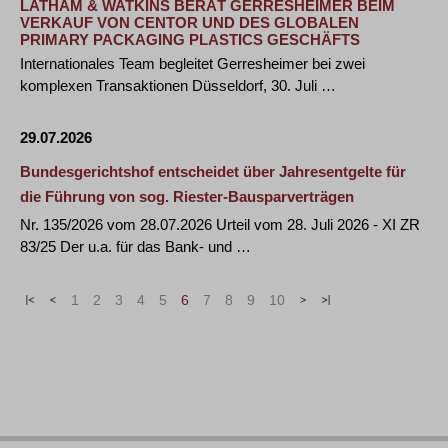
LATHAM & WATKINS BERÄT GERRESHEIMER BEIM
VERKAUF VON CENTOR UND DES GLOBALEN
PRIMARY PACKAGING PLASTICS GESCHÄFTS
Internationales Team begleitet Gerresheimer bei zwei
komplexen Transaktionen Düsseldorf, 30. Juli …
29.07.2026
Bundesgerichtshof entscheidet über Jahresentgelte für
die Führung von sog. Riester-Bausparverträgen
Nr. 135/2026 vom 28.07.2026 Urteil vom 28. Juli 2026 - XI ZR
83/25 Der u.a. für das Bank- und …
«
<
1
2
3
4
5
6
7
8
9
10
>
»