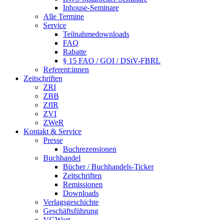
Inhouse-Seminare
Alle Termine
Service
Teilnahmedownloads
FAQ
Rabatte
§ 15 FAO / GOI / DStV-FBRL
Referent:innen
Zeitschriften
ZRI
ZBB
ZfIR
ZVI
ZWeR
Kontakt & Service
Presse
Buchrezensionen
Buchhandel
Bücher / Buchhandels-Ticker
Zeitschriften
Remissionen
Downloads
Verlagsgeschichte
Geschäftsführung
VGWort