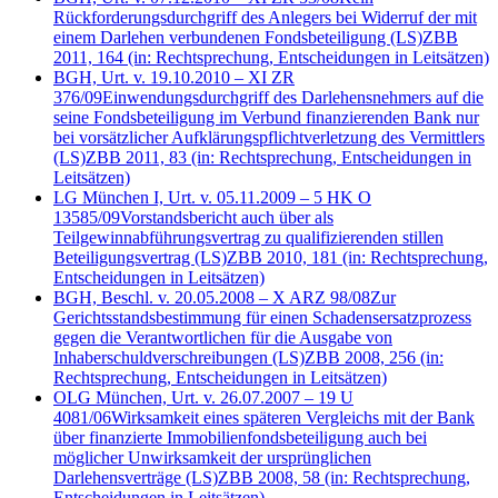
Rückforderungsdurchgriff des Anlegers bei Widerruf der mit
einem Darlehen verbundenen Fondsbeteiligung
(LS)
ZBB
2011, 164
(in: Rechtsprechung, Entscheidungen in Leitsätzen)
BGH, Urt. v. 19.10.2010 – XI ZR
376/09
Einwendungsdurchgriff des Darlehensnehmers auf die
seine Fondsbeteiligung im Verbund finanzierenden Bank nur
bei vorsätzlicher Aufklärungspflichtverletzung des Vermittlers
(LS)
ZBB 2011, 83
(in: Rechtsprechung, Entscheidungen in
Leitsätzen)
LG München I, Urt. v. 05.11.2009 – 5 HK O
13585/09
Vorstandsbericht auch über als
Teilgewinnabführungsvertrag zu qualifizierenden stillen
Beteiligungsvertrag
(LS)
ZBB 2010, 181
(in: Rechtsprechung,
Entscheidungen in Leitsätzen)
BGH, Beschl. v. 20.05.2008 – X ARZ 98/08
Zur
Gerichtsstandsbestimmung für einen Schadensersatzprozess
gegen die Verantwortlichen für die Ausgabe von
Inhaberschuldverschreibungen
(LS)
ZBB 2008, 256
(in:
Rechtsprechung, Entscheidungen in Leitsätzen)
OLG München, Urt. v. 26.07.2007 – 19 U
4081/06
Wirksamkeit eines späteren Vergleichs mit der Bank
über finanzierte Immobilienfondsbeteiligung auch bei
möglicher Unwirksamkeit der ursprünglichen
Darlehensverträge
(LS)
ZBB 2008, 58
(in: Rechtsprechung,
Entscheidungen in Leitsätzen)