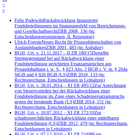
>
»
Felix Podewils
Rückabwicklung finanzierter
Fondsbeteiligungen im Spannungsfeld von Bereicherungs-
und Gesellschaftsrecht
ZBB 2008, 336
(in:
Entscheidungsrezensionen, II. Rezension)
Ulrich Foerste
Neues Recht für Prozessbürgschaften von
Auslandsbanken
ZBB 2001, 483
(in: Aufsätze)
BGH, Urt. v. 21.11.2017 – II ZR 180/15
Derselbe
Streitgegenstand bei auf Rückabwicklung einer
Fondsbeteiligung gerichteten Ersatzansprüchen aus
Prospekthaftung i. w. S., § 823 Abs. 2 BGB i. V. m. § 264a
StGB und § 826 BGB
(LS)
ZBB 2018, 133
(in:
Rechtsprechung, Entscheidungen in Leitsätzen)
BGH, Urt. v. 28.01.2014 – XI ZR 495/12
Zur Anrechnung
von Steuervorteilen bei der Rückabwicklung einer
Fondsbeteiligung im Zuge eines Schadensersatzanspruchs
gegen die beratende Bank
(LS)
ZBB 2014, 151
(in:
Rechtsprechung, Entscheidungen in Leitsätzen)
BGH, Urt. v. 10.07.2012 – XI ZR 272/10
Zur
schadensrechtlichen Rückabwicklung einer mittelbaren
Fondsbeteiligung
(LS)
ZBB 2012, 479
(in: Rechtsprechung,
Entscheidungen in Leitsätzen)
BGH, Urt. v. 07.12.2010 – XI ZR 53/08
Kein