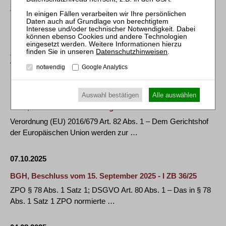
26.01.2026
DLA PIPER STUDIE: BUSSGELDHÖHE STAGNIERT AUF H
OHEM NIVEAU – AUCH IN 2025 BELAUFEN SICH DIE B
USSGELDER IN DER EU AUF CA. 1.2 MRD. EURO
Datenschutzhinweisen
.
Zwischen dem 28. Januar 2025 und dem 27. Januar 2026
verhängten europäische Aufsichtsbehörden …
notwendig
Google Analytics
14.10.2025
Auswahl bestätigen
Alle auswählen
BGH, Beschluss vom 28. August 2025 - VI ZR 258/24
Verordnung (EU) 2016/679 Art. 82 Abs. 1 – Dem Gerichtshof
der Europäischen Union werden zur …
07.10.2025
BGH, Beschluss vom 15. September 2025 - I ZB 36/25
ZPO § 78 Abs. 1 Satz 1; DSGVO Art. 80 Abs. 1 – Das in § 78
Abs. 1 Satz 1 ZPO normierte …