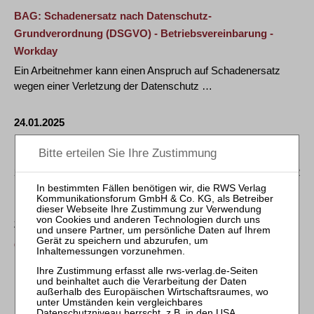
BAG: Schadenersatz nach Datenschutz-
Grundverordnung (DSGVO) - Betriebsvereinbarung -
Workday
Ein Arbeitnehmer kann einen Anspruch auf Schadenersatz
wegen einer Verletzung der Datenschutz …
24.01.2025
DLA PIPER STUDIE: EUROPAWEIT 1,2 MILLIARDEN
EURO DSGVO-BUSSGELDER IN 2024 VERHÄNGT
2024 wurden europaweit Bußgelder in Höhe von insgesamt 1,2
Milliarden Euro verhängt. Dies …
22.05.2026
CMS VERÖFFENTLICHT SIEBTE AUSGABE DES
„ENFORCEMENT TRACKER REPORT“
DSGVO-Bußgeldpraxis gewinnt an Fahrt – 6 Milliarden Euro
überschritten Berlin – Die …