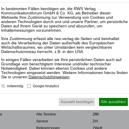
UTZ
NUTZUNGSBESTIMMUNGEN/AGB
VERTRAG WIDERRUFEN
Datenschutzhinweisen
.
notwendig
Google Analytics
R
SEMINARE
ZEITSCHRIFT
r
Rechtsgebiete
ZRI
Auswahl bestätigen
Alle auswählen
Veranstaltungsarten
ZBB
te
Alle Termine
ZfIR
Service
ZVI
Referent:innen
ZWeR