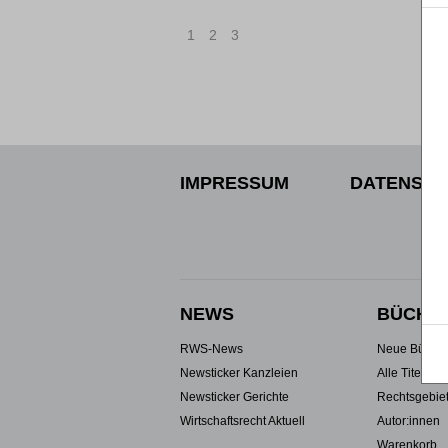
1
2
3
IMPRESSUM
DATENSCH
NEWS
BÜCHE
RWS-News
Neue Büche
Newsticker Kanzleien
Alle Titel
Newsticker Gerichte
Rechtsgebie
Wirtschaftsrecht Aktuell
Autor:innen
Warenkorb