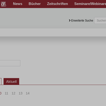
News
Bücher
Zeitschriften
Seminare/Webinar
Erweiterte Suche
Aktuell
0
11
12
13
14
>
»