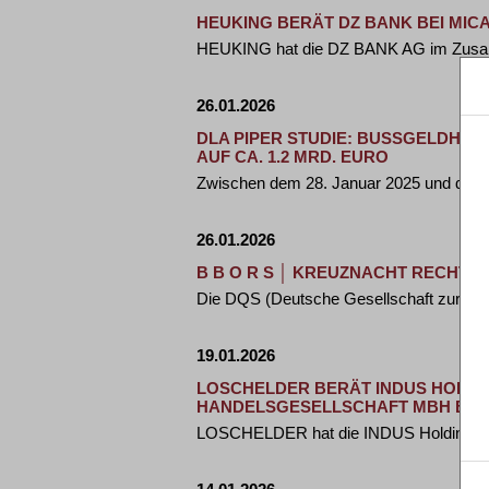
HEUKING BERÄT DZ BANK BEI MI
HEUKING hat die DZ BANK AG im Zusam
26.01.2026
DLA PIPER STUDIE: BUSSGELDHÖHE 
F CA. 1.2 MRD. EURO
Zwischen dem 28. Januar 2025 und dem 
26.01.2026
B B O R S │ KREUZNACHT RECHTS
Die DQS (Deutsche Gesellschaft zur Ze
19.01.2026
LOSCHELDER BERÄT INDUS HOLDIN
HANDELSGESELLSCHAFT MBH BER
LOSCHELDER hat die INDUS Holding AG b