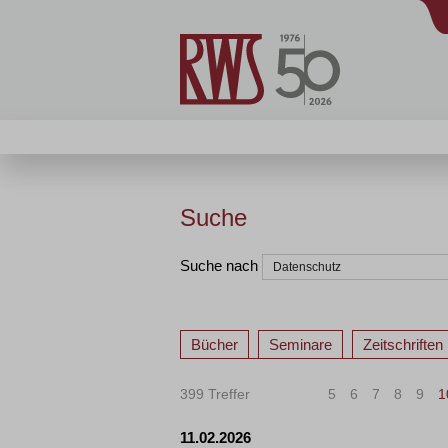
Suche
Suche nach
Bücher
Seminare
Zeitschriften
399 Treffer
«
<
5
6
7
8
9
1
11.02.2026