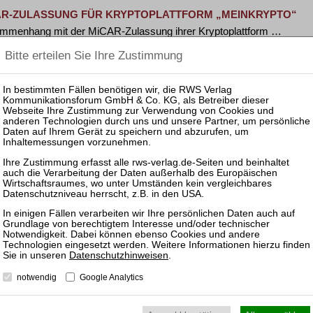
CAR-ZULASSUNG FÜR KRYPTOPLATTFORM „MEINKRYPTO“
menhang mit der MiCAR-Zulassung ihrer Kryptoplattform …
STAGNIERT AUF HOHEM NIVEAU – AUCH IN 2025 BELAUFEN S
27. Januar 2026 verhängten europäische Aufsichtsbehörden …
ANWÄLTE: ERFOLGREICHE REZERTIFIZIERUNG „INSOEXCEL
rtifizierung von Management Systemen) hat nach einem …
G AG BEIM ERWERB EINER MEHRHEITSBETEILIGUNG AN D
Datenschutzhinweisen
.
LIN BROADCAST- UND KONFERENZTECHNIK
eim Erwerb einer Mehrheitsbeteiligung an der Pro Video …
notwendig
Google Analytics