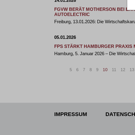
14.01.2026
FGVW BERÄT MOTHERSON BEI EX
AUTOELECTRIC
Freiburg, 13.01.2026: Die Wirtschaftskan
05.01.2026
FPS STÄRKT HAMBURGER PRAXIS M
Hamburg, 5. Januar 2026 – Die Wirtscha
«
<
5
6
7
8
9
10
11
12
13
IMPRESSUM
DATENSCH