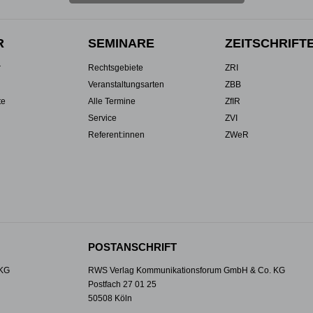
R
SEMINARE
ZEITSCHRIFT
r
Rechtsgebiete
ZRI
Veranstaltungsarten
ZBB
te
Alle Termine
ZfIR
Service
ZVI
Referent:innen
ZWeR
POSTANSCHRIFT
 KG
RWS Verlag Kommunikationsforum GmbH & Co. KG
Postfach 27 01 25
50508 Köln