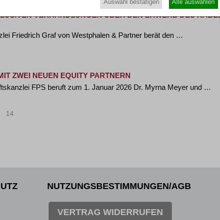
Auswahl bestätigen
Alle auswählen
KLUSIVEN VERHANDLUNGEN ÜBER DEN ERWERB DES KAB
zlei Friedrich Graf von Westphalen & Partner berät den …
IT ZWEI NEUEN EQUITY PARTNERN
ftskanzlei FPS beruft zum 1. Januar 2026 Dr. Myrna Meyer und …
14
>
»
UTZ
NUTZUNGSBESTIMMUNGEN/AGB
VERTRAG WIDERRUFEN