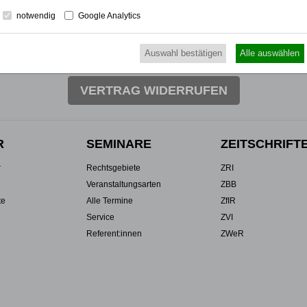
notwendig
Google Analytics
UTZ
NUTZUNGSBESTIMMUNGEN/AGB
Auswahl bestätigen
Alle auswählen
VERTRAG WIDERRUFEN
R
SEMINARE
ZEITSCHRIFT
r
Rechtsgebiete
ZRI
Veranstaltungsarten
ZBB
te
Alle Termine
ZfIR
Service
ZVI
Referent:innen
ZWeR