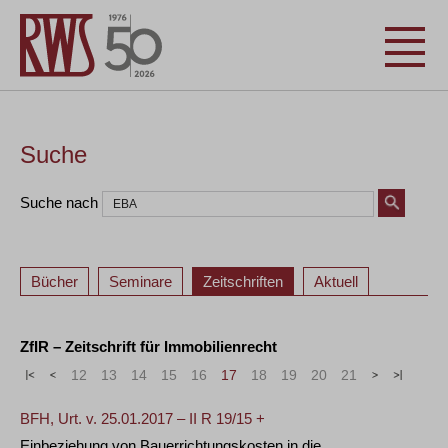
Suche
Suche nach
Bücher
Seminare
Zeitschriften
Aktuell
ZfIR – Zeitschrift für Immobilienrecht
«
<
12
13
14
15
16
17
18
19
20
21
>
»
BFH, Urt. v. 25.01.2017 – II R 19/15 +
Einbeziehung von Bauerrichtungskosten in die