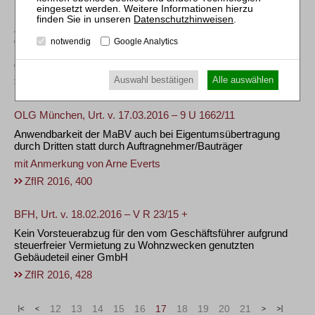
FG Cottbus, Urt. v. 13.04.2016 – 3 K 3039/15
Datenschutzhinweisen
.
Zur Wertfortschreibung des Einheitswerts wegen Änderung
der tatsächlichen Verhältnisse (hier: Ausbau des
notwendig
Google Analytics
Dachgeschosses) und zur Fehlerbeseitigung (hier: Änderung
des Mietwertansatzes)
Auswahl bestätigen
Alle auswählen
ZfIR 2016, 512
OLG München, Urt. v. 17.03.2016 – 9 U 1662/11
Anwendbarkeit der MaBV auch bei Eigentumsübertragung
durch Dritten statt durch Auftragnehmer/Bauträger
mit Anmerkung von
Arne Everts
ZfIR 2016, 400
BFH, Urt. v. 18.02.2016 – V R 23/15 +
Kein Vorsteuerabzug für den vom Geschäftsführer aufgrund
steuerfreier Vermietung zu Wohnzwecken genutzten
Gebäudeteil einer GmbH
ZfIR 2016, 428
«
<
12
13
14
15
16
17
18
19
20
21
>
»