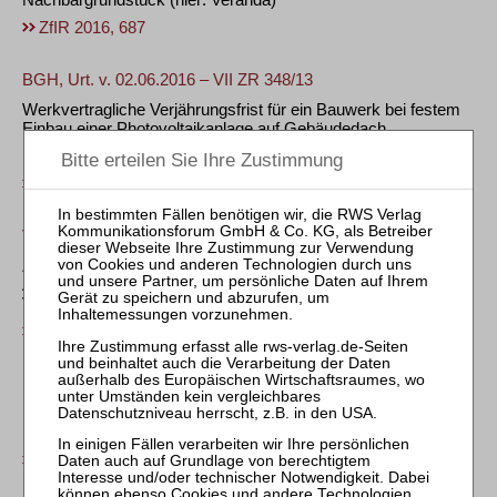
ZfIR 2016, 687
BGH, Urt. v. 02.06.2016 – VII ZR 348/13
Werkvertragliche Verjährungsfrist für ein Bauwerk bei festem
Einbau einer Photovoltaikanlage auf Gebäudedach
mit Anmerkung von
Thomas Hildebrandt
ZfIR 2016, 625
VG Berlin, Urt. v. 15.03.2016 – 13 K 255.15
Zu einem angebotenen (Teil-)Rückbau als (un)zulässigem
Austauschmittel gegenüber Beseitigungsanordnung bei
Verstoß gegen Bauordnungsrecht
ZfIR 2016, 586
BVerfG, Beschl. v. 08.12.2015 – 1 BvR 2921/15
Unzulässige Verfassungsbeschwerde gegen die Duldung des
Einbaus von Rauchwarnmeldern in der Wohnung des Mieters
ZfIR 2016, 510