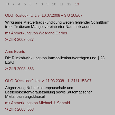
«
<
4
5
6
7
8
9
10
11
12
13
OLG Rostock, Urt. v. 10.07.2008 – 3 U 108/07
Wirksame Mietvertragskündigung wegen fehlender Schriftform
trotz für diesen Mangel vereinbarter Nachholklausel
mit Anmerkung von
Wolfgang Gerber
ZfIR 2008, 627
Arne Everts
Die Rückabwicklung von Immobilienkaufverträgen und § 23
EStG
ZfIR 2008, 563
OLG Düsseldorf, Urt. v. 11.03.2008 – I–24 U 152/07
Abgrenzung Nebenkostenpauschale und
Betriebskostenvorauszahlung sowie „automatische“
Mietanpassungsklausel
mit Anmerkung von
Michael J. Schmid
ZfIR 2008, 568