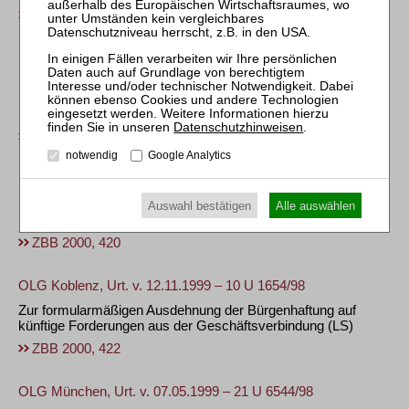
ZBB 2002, 55
LG Weiden, Urt. v. 21.09.2000 – 1 O 614/00
Keine Sittenwidrigkeit bei im Vergleich zu BGH-Vorgaben um
100 % überhöhtem Aufhebungsentgelt für vorzeitige
Beendigung eines Darlehensvertrages
(LS)
Datenschutzhinweisen
.
ZBB 2001, 36
notwendig
Google Analytics
BVerfG, Beschl. v. 28.08.2000 – 1 BvR 1821/97
Unwirksamkeit der Gebührenklauseln für Verwaltung von
Auswahl bestätigen
Alle auswählen
Freistellungsaufträgen
(LS)
ZBB 2000, 420
OLG Koblenz, Urt. v. 12.11.1999 – 10 U 1654/98
Zur formularmäßigen Ausdehnung der Bürgenhaftung auf
künftige Forderungen aus der Geschäftsverbindung
(LS)
ZBB 2000, 422
OLG München, Urt. v. 07.05.1999 – 21 U 6544/98