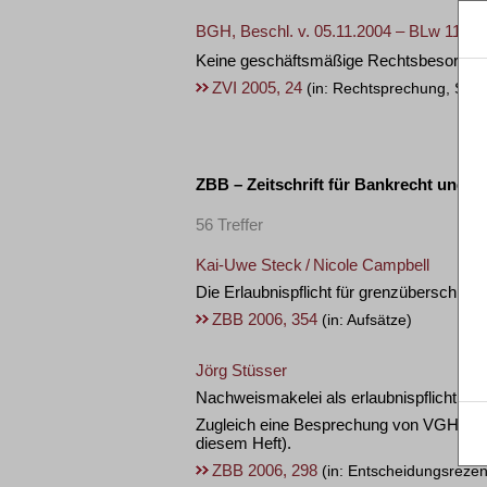
BGH, Beschl. v. 05.11.2004 – BLw 11/04
Keine geschäftsmäßige Rechtsbesorgung 
ZVI 2005, 24
(in: Rechtsprechung, Schu
ZBB – Zeitschrift für Bankrecht und B
56 Treffer
Kai-Uwe Steck
/
Nicole Campbell
Die Erlaubnispflicht für grenzüberschrei
ZBB 2006, 354
(in: Aufsätze)
Jörg Stüsser
Nachweismakelei als erlaubnispflichtige 
Zugleich eine Besprechung von VGH Kasse
diesem Heft).
ZBB 2006, 298
(in: Entscheidungsrezen