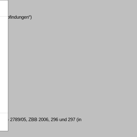
- Abfindungen“)
 6 TG 2789/05, ZBB 2006, 296 und 297 (in