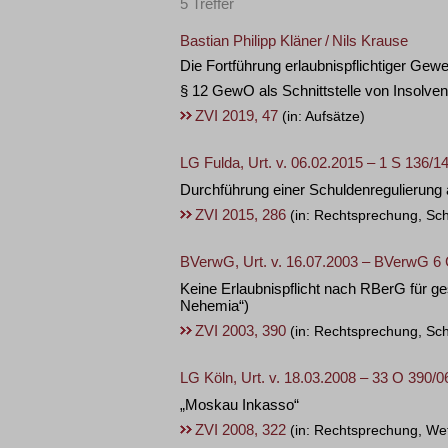
5 Treffer
Bastian Philipp Kläner
/
Nils Krause
Die Fortführung erlaubnispflichtiger Gew
§ 12 GewO als Schnittstelle von Insolv
ZVI 2019, 47
(in: Aufsätze)
LG Fulda, Urt. v. 06.02.2015 – 1 S 136/1
Durchführung einer Schuldenregulierung a
ZVI 2015, 286
(in: Rechtsprechung, Sc
BVerwG, Urt. v. 16.07.2003 – BVerwG 6 
Keine Erlaubnispflicht nach RBerG für 
Nehemia“)
ZVI 2003, 390
(in: Rechtsprechung, Sc
LG Köln, Urt. v. 18.03.2008 – 33 O 390/0
„Moskau Inkasso“
ZVI 2008, 322
(in: Rechtsprechung, We