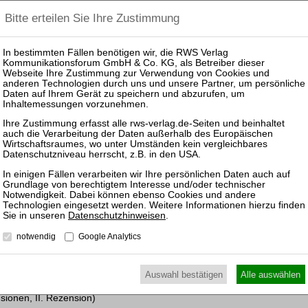
trotz Inkassos für größeren Personenkreis in Ausnahmefällen („LPG
ldenbereinigung und Insolvenzeröffnungsverfahren)
ankwirtschaft / Journal of Banking Law and Banking
tende Bankgeschäfte und Finanzdienstleistungen
Datenschutzhinweisen
.
notwendig
Google Analytics
Anlagevermittlung
l, Beschl. v. 6. 1. 2006 – 6 TG 985/05, und Beschl. v. 3. 3. 2006 –
Auswahl bestätigen
Alle auswählen
sionen, II. Rezension)