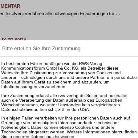
OMMENTAR
en Insolvenzverfahren alle notwendigen Erläuterungen für …
 IX ZR 60/24
 § 20 Abs. 2 – Dem Gerichtshof der Europäischen Union …
 IX ZR 229/23
 m; Art. 13; § 135 Abs. 2 Nr. 1 InsO – Dem Gerichtshof …
 IX ZR 229/23
of der Europäischen Union werden zur Auslegung des Gemein …
Datenschutzhinweisen
.