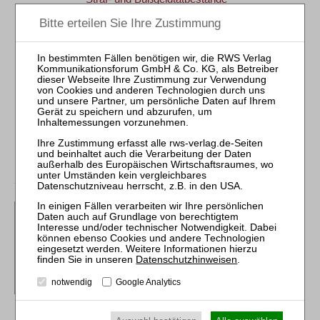
· D&O-Versicherung
RWS-Handbuch
2., neu bearb. Aufl. 2023
Gbd. 1672 Seiten
RWS Verlag, Köln
ISBN 978-3-8145-9046-2
198,00 €
Sofort lieferbar
mehr
d'Avoine / Hamacher
Krypto-Assets in Krise und
Insolvenz
RWS-Skript 398
Datenschutzhinweisen
.
2., neu bearb. Aufl. 2026
notwendig
Google Analytics
Brosch. ca. 120 Seiten
RWS Verlag, Köln
ISBN 978-3-8145-9398-2