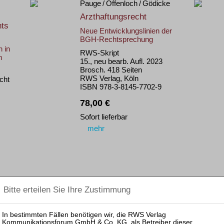
Pauge / Offenloch / Gödicke
Arzthaftungsrecht
hts
Neue Entwicklungslinien der
BGH-Rechtsprechung
 in
RWS-Skript
m
15., neu bearb. Aufl. 2023
Brosch. 418 Seiten
RWS Verlag, Köln
cht
ISBN 978-3-8145-7702-9
78,00 €
Sofort lieferbar
mehr
d'Avoine / Hamacher