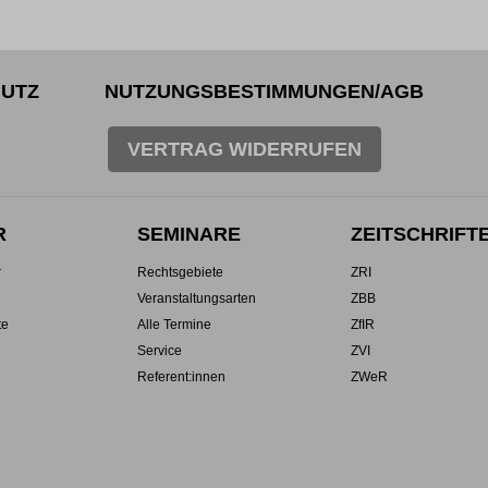
UTZ
NUTZUNGSBESTIMMUNGEN/AGB
VERTRAG WIDERRUFEN
R
SEMINARE
ZEITSCHRIFT
r
Rechtsgebiete
ZRI
Veranstaltungsarten
ZBB
te
Alle Termine
ZfIR
Service
ZVI
Referent:innen
ZWeR