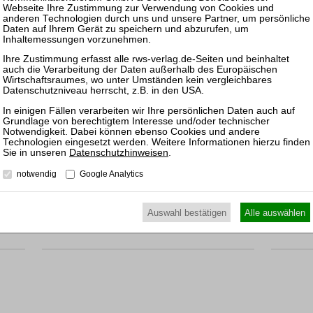
Krypto-Assets in Krise und
Insolvenz
RWS-Skript 398
1. Aufl. 2023
Brosch. 118 Seiten
RWS Verlag, Köln
ISBN 978-3-8145-0398-1
34,00 €
Sofort lieferbar
mehr
Datenschutzhinweisen
.
notwendig
Google Analytics
Auswahl bestätigen
Alle auswählen