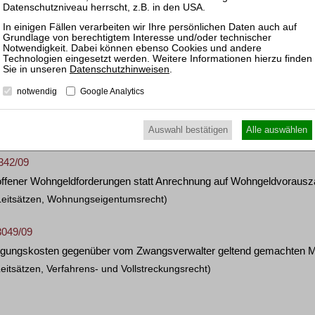
 in Jahresabrechnung als Ist-Wert unter Berücksichtigung offener Rü
ohnungseigentumsrecht)
Datenschutzhinweisen
.
 124/04
notwendig
Google Analytics
 fehlende freie Willensbildung wegen chronischer Schizophrenie zu
Leitsätzen, Sachen- und Grundbuchrecht)
Auswahl bestätigen
Alle auswählen
5342/09
offener Wohngeldforderungen statt Anrechnung auf Wohngeldvoraus
Leitsätzen, Wohnungseigentumsrecht)
3049/09
sorgungskosten gegenüber vom Zwangsverwalter geltend gemachten M
eitsätzen, Verfahrens- und Vollstreckungsrecht)