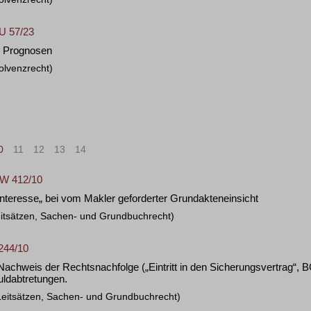
 U 57/23
t; Prognosen
olvenzrecht)
0
11
12
13
14
>
»
8 W 412/10
Interesse„ bei vom Makler geforderter Grundakteneinsicht
eitsätzen, Sachen- und Grundbuchrecht)
244/10
achweis der Rechtsnachfolge („Eintritt in den Sicherungsvertrag“, BG
ldabtretungen.
Leitsätzen, Sachen- und Grundbuchrecht)