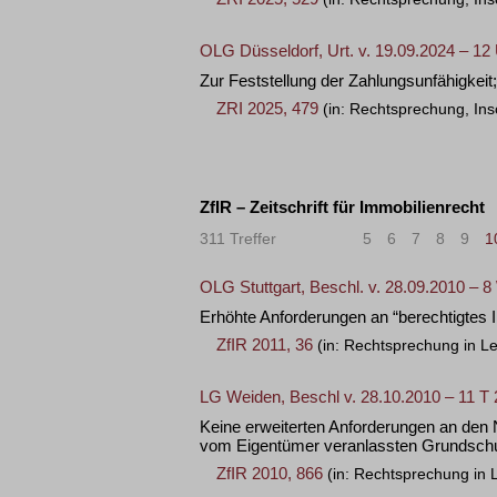
OLG Düsseldorf, Urt. v. 19.09.2024 – 12
Zur Feststellung der Zahlungsunfähigkei
ZRI 2025, 479
(in: Rechtsprechung, Ins
ZfIR – Zeitschrift für Immobilienrecht
311 Treffer
«
<
5
6
7
8
9
1
OLG Stuttgart, Beschl. v. 28.09.2010 – 
Erhöhte Anforderungen an “berechtigtes 
ZfIR 2011, 36
(in: Rechtsprechung in L
LG Weiden, Beschl v. 28.10.2010 – 11 T 
Keine erweiterten Anforderungen an den N
vom Eigentümer veranlassten Grundschu
ZfIR 2010, 866
(in: Rechtsprechung in 