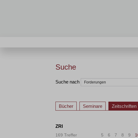
Suche
Suche nach
Bücher
Seminare
Zeitschriften
ZRI
169 Treffer
«
<
5
6
7
8
9
1