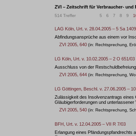
ZVI – Zeitschrift für Verbraucher- und
514 Treffer
«
<
5
6
7
8
9
1
LAG Köln, Urt. v. 28.04.2005 – 5 Sa 1409
Abfindungsansprüche aus einem vor Inso
ZVI 2005, 640
(in: Rechtsprechung, Erö
LG Köln, Urt. v. 10.02.2005 – 2 O 651/03
Ausschluss von der Restschuldbefreiung 
ZVI 2005, 644
(in: Rechtsprechung, Wo
LG Göttingen, Beschl. v. 27.06.2005 – 10
Zulässigkeit des Insolvenzantrags eines 
Gläubigerforderungen und unterlassener
ZVI 2005, 540
(in: Rechtsprechung, Sc
BFH, Urt. v. 12.04.2005 – VII R 7/03
Erlangung eines Pfändungspfandrechts al