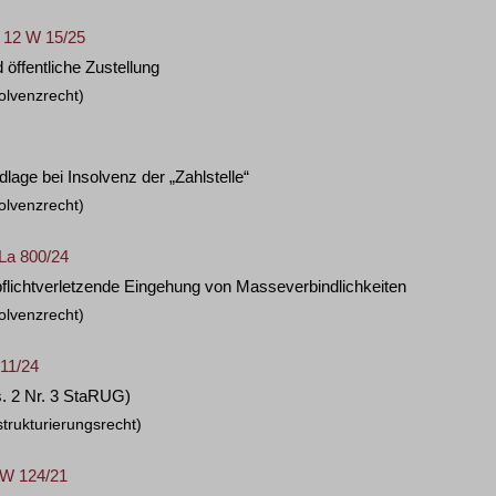
– 12 W 15/25
 öffentliche Zustellung
olvenzrecht)
age bei Insolvenz der „Zahlstelle“
olvenzrecht)
SLa 800/24
pflichtverletzende Eingehung von Masseverbindlichkeiten
olvenzrecht)
 11/24
s. 2 Nr. 3 StaRUG)
trukturierungsrecht)
8 W 124/21