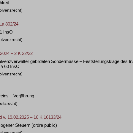
hkeit
olvenzrecht)
SLa 802/24
1 InsO
olvenzrecht)
2024 – 2 K 22/22
solvenzverwalter gebildeten Sondermasse – Feststellungsklage des I
 § 60 InsO
olvenzrecht)
eins – Verjährung
eitsrecht)
d v. 19.02.2025 – 16 K 16133/24
ogener Steuern (ordre public)
olvenzrecht)