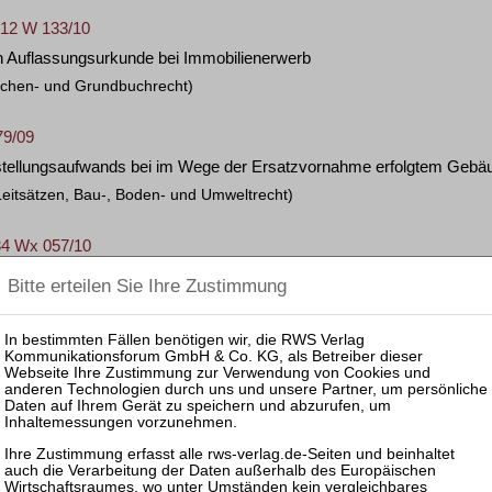
 12 W 133/10
n Auflassungsurkunde bei Immobilienerwerb
achen- und Grundbuchrecht)
79/09
stellungsaufwands bei im Wege der Ersatzvornahme erfolgtem Gebä
Leitsätzen, Bau-, Boden- und Umweltrecht)
34 Wx 057/10
nstbarkeit eines Verbots von Hobbyfunkverkehr und Funkverkehrein
Leitsätzen, Sachen- und Grundbuchrecht)
34 Wx 116/09
der Identität einer bestehenden GbR bei Grundstückserwerb durch
Leitsätzen, Sachen- und Grundbuchrecht)