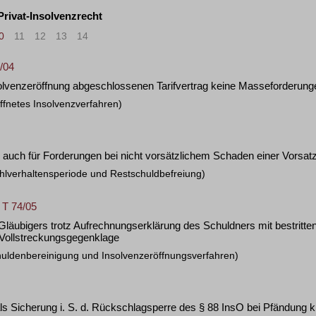
 Privat-Insolvenzrecht
0
11
12
13
14
>
»
/04
lvenzeröffnung abgeschlossenen Tarifvertrag keine Masseforderung
ffnetes Insolvenzverfahren)
auch für Forderungen bei nicht vorsätzlichem Schaden einer Vorsatz
hlverhaltensperiode und Restschuldbefreiung)
 T 74/05
Gläubigers trotz Aufrechnungserklärung des Schuldners mit bestritten
 Vollstreckungsgegenklage
huldenbereinigung und Insolvenzeröffnungsverfahren)
s Sicherung i. S. d. Rückschlagsperre des § 88 InsO bei Pfändung kü