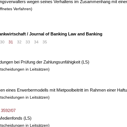
ungsverwalters wegen seines Verhaltens im Zusammenhang mit eine
ffnetes Verfahren)
ankwirtschaft / Journal of Banking Law and Banking
30
31
32
33
34
35
>
»
ungen bei Prüfung der Zahlungsunfähigkeit
(LS)
tscheidungen in Leitsätzen)
isiken eines Erwerbermodells mit Mietpoolbeitritt im Rahmen einer H
tscheidungen in Leitsätzen)
 3592/07
 Medienfonds
(LS)
tscheidungen in Leitsätzen)