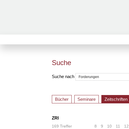
Suche
Suche nach
Bücher
Seminare
Zeitschriften
ZRI
169 Treffer
«
<
8
9
10
11
12