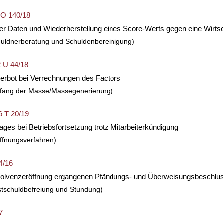
3 O 140/18
er Daten und Wiederherstellung eines Score-Werts gegen eine Wirtsc
huldnerberatung und Schuldenbereinigung)
2 U 44/18
erbot bei Verrechnungen des Factors
mfang der Masse/Massegenerierung)
6 T 20/19
ages bei Betriebsfortsetzung trotz Mitarbeiterkündigung
ffnungsverfahren)
4/16
Insolvenzeröffnung ergangenen Pfändungs- und Überweisungsbeschl
stschuldbefreiung und Stundung)
7