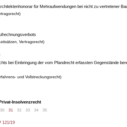
 Architektenhonorar für Mehraufwendungen bei nicht zu vertretener B
rtragsrecht)
ufrechnungsverbots
eitsätzen, Vertragsrecht)
+
chts bei Einbringung der vom Pfandrecht erfassten Gegenstände bereit
rfahrens- und Vollstreckungsrecht)
 Privat-Insolvenzrecht
30
31
32
33
34
35
>
»
V 121/19