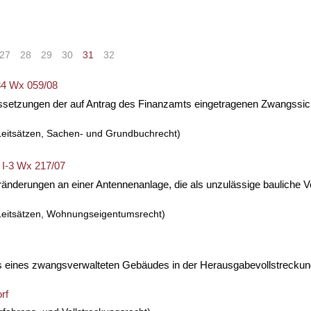
27
28
29
30
31
32
>
»
34 Wx 059/08
ussetzungen der auf Antrag des Finanzamts eingetragenen Zwangssi
Leitsätzen, Sachen- und Grundbuchrecht)
 I-3 Wx 217/07
eränderungen an einer Antennenanlage, die als unzulässige bauliche
Leitsätzen, Wohnungseigentumsrecht)
s eines zwangsverwalteten Gebäudes in der Herausgabevollstreckung
rf