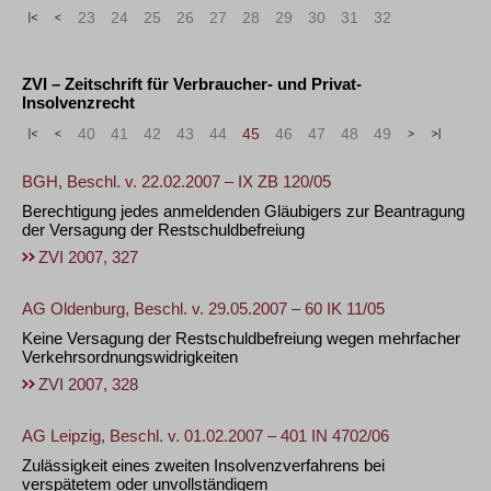
«
<
23
24
25
26
27
28
29
30
31
32
ZVI – Zeitschrift für Verbraucher- und Privat-
Insolvenzrecht
«
<
40
41
42
43
44
45
46
47
48
49
>
»
BGH, Beschl. v. 22.02.2007 – IX ZB 120/05
Berechtigung jedes anmeldenden Gläubigers zur Beantragung
der Versagung der Restschuldbefreiung
ZVI 2007, 327
AG Oldenburg, Beschl. v. 29.05.2007 – 60 IK 11/05
Keine Versagung der Restschuldbefreiung wegen mehrfacher
Verkehrsordnungswidrigkeiten
ZVI 2007, 328
AG Leipzig, Beschl. v. 01.02.2007 – 401 IN 4702/06
Zulässigkeit eines zweiten Insolvenzverfahrens bei
verspätetem oder unvollständigem