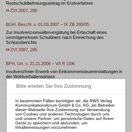
Restschuldbefreiungsantrag im Erstverfahren
ZVI 2007, 280
BGH, Beschl. v. 01.03.2007 – IX ZB 280/05
Zur Insolvenzverwaltervergütung bei Erbschaft eines
vermögenslosen Schuldners nach Einreichung des
Schlussberichts
ZVI 2007, 285
BFH, Urt. v. 21.11.2006 – VII R 1/06
Insolvenzfreier Erwerb von Einkommensteuererstattungen in
der Wohlverhaltensphase
ZVI 2007, 137
AG Leipzig, Beschl. v. 16.02.2007 – 92 IN 1879/01
Keine grob fahrlässige Nichtaufführung eines Gläubigers im
Vermögensverzeichnis bei mehr als fünf Jahre alter Forderung
ZVI 2007, 143
AG Hamburg, Beschl. v. 12.09.2006 – 67g IN 478/04