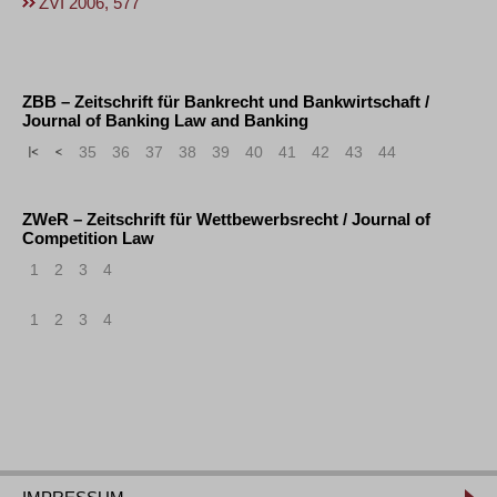
ZVI 2006, 577
ZBB – Zeitschrift für Bankrecht und Bankwirtschaft /
Journal of Banking Law and Banking
«
<
35
36
37
38
39
40
41
42
43
44
ZWeR – Zeitschrift für Wettbewerbsrecht / Journal of
Competition Law
1
2
3
4
1
2
3
4