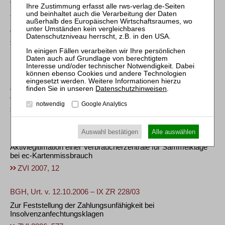
Zulässigkeit von Feststellungsbescheiden des Finanzamts
nach isoliertem Widerspruch des Schuldners gegen
deliktischen Schuldgrund
ZVI 2007, 146
BGH, Urt. v. 14.12.2006 – IX ZR 102/03 +
Insolvenzfestigkeit des Vermieterpfandrechts bei Einbringung
der vom Pfandrecht erfassten Gegenstände bereits vor Eintritt
Datenschutzhinweisen
.
der Krise
notwendig
Google Analytics
ZVI 2007, 72
Auswahl bestätigen
Alle auswählen
BGH, Urt. v. 14.11.2006 – XI ZR 294/05
Aktivlegitimation einer Verbraucherzentrale für Sammelklage
bei ec-Kartenmissbrauch
ZVI 2007, 12
BGH, Urt. v. 12.10.2006 – IX ZR 228/03
Zur Feststellung der Zahlungsunfähigkeit bei
Insolvenzanfechtungsklagen