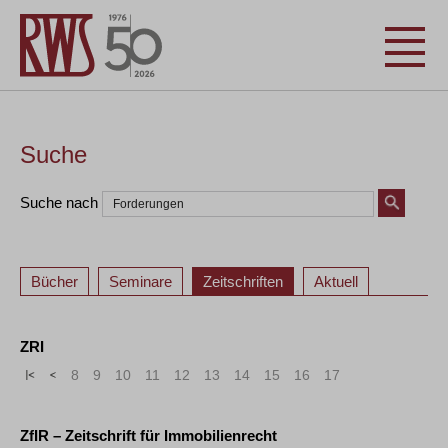
Suche
Suche nach
Bücher
Seminare
Zeitschriften
Aktuell
ZRI
«
<
8
9
10
11
12
13
14
15
16
17
ZfIR – Zeitschrift für Immobilienrecht