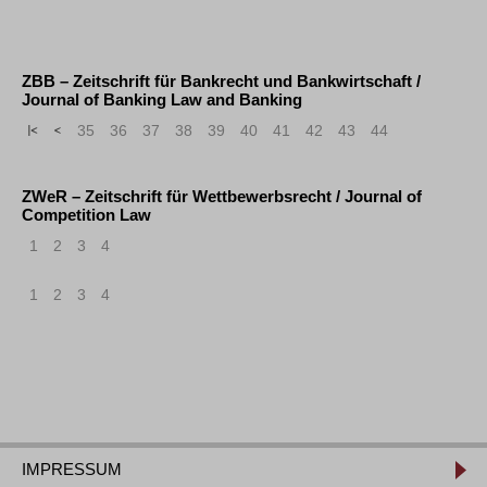
ZBB – Zeitschrift für Bankrecht und Bankwirtschaft /
Journal of Banking Law and Banking
«
<
35
36
37
38
39
40
41
42
43
44
ZWeR – Zeitschrift für Wettbewerbsrecht / Journal of
Competition Law
1
2
3
4
1
2
3
4
IMPRESSUM