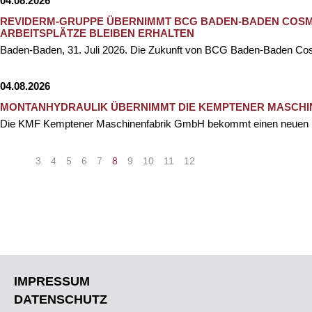
04.08.2026
REVIDERM-GRUPPE ÜBERNIMMT BCG BADEN-BADEN COSME
ARBEITSPLÄTZE BLEIBEN ERHALTEN
Baden-Baden, 31. Juli 2026. Die Zukunft von BCG Baden-Baden Cosm
04.08.2026
MONTANHYDRAULIK ÜBERNIMMT DIE KEMPTENER MASCHI
Die KMF Kemptener Maschinenfabrik GmbH bekommt einen neuen Ei
«
<
3
4
5
6
7
8
9
10
11
12
>
»
IMPRESSUM
DATENSCHUTZ