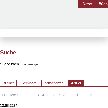
News
Büch
Suche
Suche nach
Bücher
Seminare
Zeitschriften
Aktuell
1111 Treffer
«
<
3
4
5
6
7
8
9
10
11
12
>
»
13.08.2024