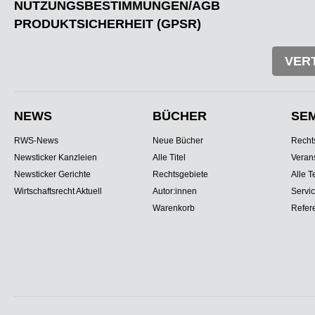
NUTZUNGSBESTIMMUNGEN/AGB
PRODUKTSICHERHEIT (GPSR)
VER
NEWS
BÜCHER
SE
RWS-News
Neue Bücher
Recht
Newsticker Kanzleien
Alle Titel
Veran
Newsticker Gerichte
Rechtsgebiete
Alle T
Wirtschaftsrecht Aktuell
Autor:innen
Servi
Warenkorb
Refer