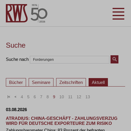
Suche
Suche nach
Bücher
Seminare
Zeitschriften
Aktuell
«
<
4
5
6
7
8
9
10
11
12
13
>
»
03.08.2026
ATRADIUS: CHINA-GESCHÄFT - ZAHLUNGSVERZUG
WIRD FÜR DEUTSCHE EXPORTEURE ZUM RISIKO
Zahlungsbarometer China: 83 Prozent der befragten