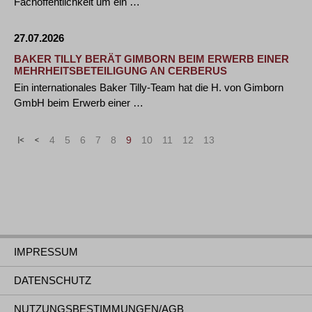
Fachöffentlichkeit um ein …
27.07.2026
BAKER TILLY BERÄT GIMBORN BEIM ERWERB EINER
MEHRHEITSBETEILIGUNG AN CERBERUS
Ein internationales Baker Tilly-Team hat die H. von Gimborn
GmbH beim Erwerb einer …
«
<
4
5
6
7
8
9
10
11
12
13
>
»
IMPRESSUM
DATENSCHUTZ
NUTZUNGSBESTIMMUNGEN/AGB