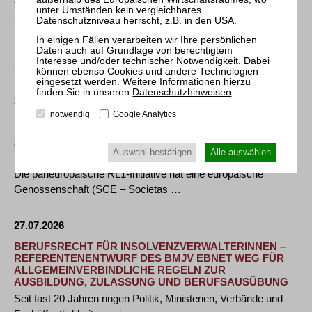
AWO BIELEFELD NUTZT EIGENVERWALTUNG ZUR
NACHHALTIGEN SICHERUNG IHRER ANGEBOTE
Betrieb aller Einrichtungen, Leistungen und Dienste wird
unverändert fortgeführt Bielefeld, 27. …
Datenschutzhinweisen
.
28.07.2026
notwendig
Google Analytics
„REGULATED LAYER ONE“ (RL1) NIMMT DEN BETRIEB
AUF: CHARTERED INVESTMENT IST
GRÜNDUNGSMITGLIED DER PANEUROPÄISCHEN
Auswahl bestätigen
Alle auswählen
BLOCKCHAIN-KOOPERATIVE
Die paneuropäische RL1-Initiative hat eine europäische
Genossenschaft (SCE – Societas …
27.07.2026
BERUFSRECHT FÜR INSOLVENZVERWALTERINNEN –
REFERENTENENTWURF DES BMJV EBNET WEG FÜR
ALLGEMEINVERBINDLICHE REGELN ZUR
AUSBILDUNG, ZULASSUNG UND BERUFSAUSÜBUNG
Seit fast 20 Jahren ringen Politik, Ministerien, Verbände und