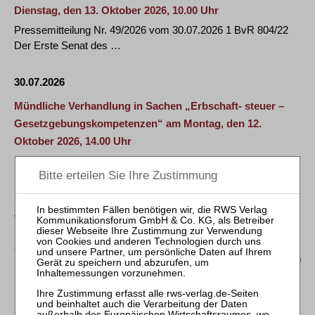
Dienstag, den 13. Oktober 2026, 10.00 Uhr
Pressemitteilung Nr. 49/2026 vom 30.07.2026 1 BvR 804/22
Der Erste Senat des …
30.07.2026
Mündliche Verhandlung in Sachen „Erbschaft- steuer –
Gesetzgebungskompetenzen“ am Montag, den 12.
Oktober 2026, 14.00 Uhr
Pressemitteilung Nr. 48/2026 vom 30.07.2026 1 BvF 1/23 Der
Erste Senat des Bundesverfassungsgerichts …
29.07.2026
MILBANK BERÄT CAPITON BEIM VERKAUF DER
AEMTEC GROUP AN MICROSS
München, 28. Juli 2026. Milbank LLP hat Capiton beim Verkauf
ihres Portfoliounternehmens AEMtec …
28.07.2026