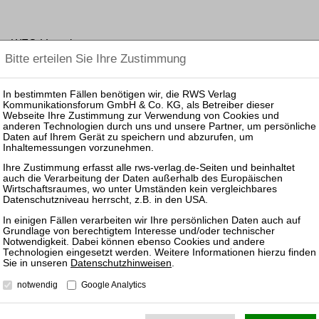
enen WEG-Verwalter
ohnungseigentumsrecht)
ahlungsgestörter Immobiliendarlehensforderungen (Vorlagefrage an d
eitsätzen, Steuerrecht)
Datenschutzhinweisen
.
UTZ
NUTZUNGSBESTIMMUNGEN/AGB
notwendig
Google Analytics
VERTRAG WIDERRUFEN