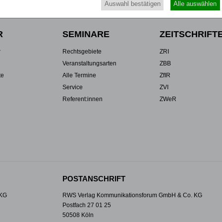
Auswahl bestätigen
Alle auswählen
R
SEMINARE
ZEITSCHRIFT
r
Rechtsgebiete
ZRI
Veranstaltungsarten
ZBB
te
Alle Termine
ZfIR
Service
ZVI
Referent:innen
ZWeR
POSTANSCHRIFT
 KG
RWS Verlag Kommunikationsforum GmbH & Co. KG
Postfach 27 01 25
50508 Köln