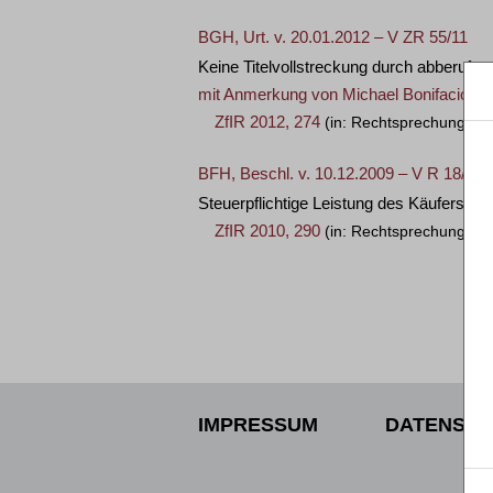
BGH, Urt. v. 20.01.2012 – V ZR 55/11
Keine Titelvollstreckung durch abberuf
mit Anmerkung von
Michael Bonifacio
ZfIR 2012, 274
(in: Rechtsprechung, W
BFH, Beschl. v. 10.12.2009 – V R 18/08
Steuerpflichtige Leistung des Käufers z
ZfIR 2010, 290
(in: Rechtsprechung in L
IMPRESSUM
DATENSCH