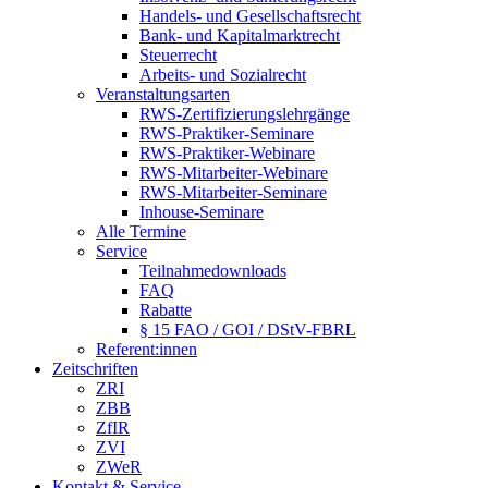
Handels- und Gesellschaftsrecht
Bank- und Kapitalmarktrecht
Steuerrecht
Arbeits- und Sozialrecht
Veranstaltungsarten
RWS-Zertifizierungslehrgänge
RWS-Praktiker-Seminare
RWS-Praktiker-Webinare
RWS-Mitarbeiter-Webinare
RWS-Mitarbeiter-Seminare
Inhouse-Seminare
Alle Termine
Service
Teilnahmedownloads
FAQ
Rabatte
§ 15 FAO / GOI / DStV-FBRL
Referent:innen
Zeitschriften
ZRI
ZBB
ZfIR
ZVI
ZWeR
Kontakt & Service