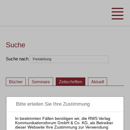
Suche
Suche nach
Bücher
Seminare
Zeitschriften
Aktuell
ZfIR – Zeitschrift für Immobilienrecht
1
2
1
2