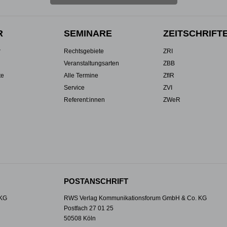
R
SEMINARE
ZEITSCHRIFT
r
Rechtsgebiete
ZRI
Veranstaltungsarten
ZBB
te
Alle Termine
ZfIR
Service
ZVI
Referent:innen
ZWeR
POSTANSCHRIFT
 KG
RWS Verlag Kommunikationsforum GmbH & Co. KG
Postfach 27 01 25
50508 Köln