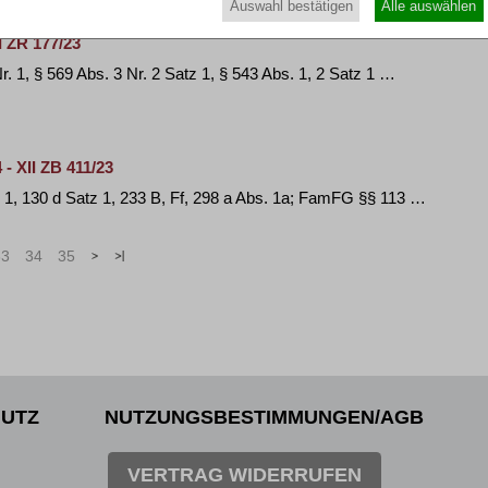
Auswahl bestätigen
Alle auswählen
I ZR 177/23
. 1, § 569 Abs. 3 Nr. 2 Satz 1, § 543 Abs. 1, 2 Satz 1 …
- XII ZB 411/23
z 1, 130 d Satz 1, 233 B, Ff, 298 a Abs. 1a; FamFG §§ 113 …
33
34
35
>
»
UTZ
NUTZUNGSBESTIMMUNGEN/AGB
VERTRAG WIDERRUFEN