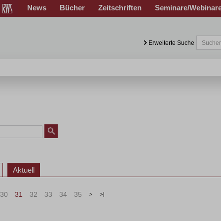
News
Bücher
Zeitschriften
Seminare/Webinar
Erweiterte Suche
Aktuell
30
31
32
33
34
35
>
»