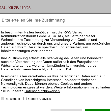
4 - XII ZB 110/23
erfahrensbeistands ist in § 158 c Abs. 1 FamFG …
XII ZB 121/24
511 Abs. 2 Nr. 1, 520 Abs. 3 Satz 2 Nr. 2 – a) Der …
eschließung für unwirksam
 vom 25. September 2024 - XII ZB 244/22 Der unter anderem …
Datenschutzhinweisen
.
- VII ZR 199/22
notwendig
Google Analytics
rt. 2 Buchstabe a), Art. 25, 31 Abs. 2, Art. 36 Abs. 1 …