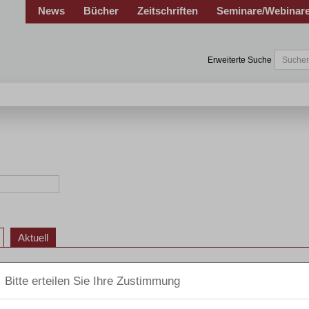
News
Bücher
Zeitschriften
Seminare/Webinar
Erweiterte Suche
Aktuell
36
37
38
39
40
41
39
40
41