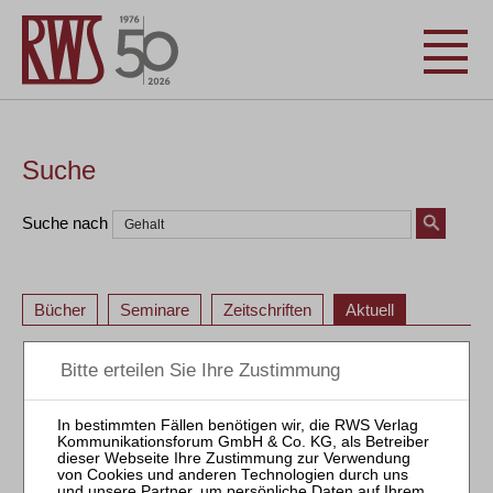
Suche
Suche nach
Bücher
Seminare
Zeitschriften
Aktuell
«
<
32
33
34
35
36
37
38
39
40
41
«
<
32
33
34
35
36
37
38
39
40
41