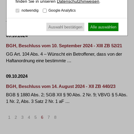
Datenschutzhinweisen
.
BGH, Urteil vom 17. September 2024 - EnZR 57/23
notwendig
Google Analytics
Lieferantenausfall bei Mittelspannungskunden – EnWG § 38
Abs. 1, §§ 32, 20 Abs. 1
Auswahl bestätigen
Alle auswählen
09.10.2024
BGH, Beschluss vom 10. September 2024 - XIII ZB 52/21
GG Art. 104 Abs. 4 – Wünscht ein Betroffener, dass von der
Haftanordnung eine bestimmte …
09.10.2024
BGH, Beschluss vom 14. August 2024 - XII ZB 440/23
BGB § 1880 Abs. 2; SGB XII § 90 Abs. 2 Nr. 9; VBVG § 5 Abs.
1 Nr. 2, Abs. 3 Satz 2 Nr. 1 aF …
1
2
3
4
5
6
7
8