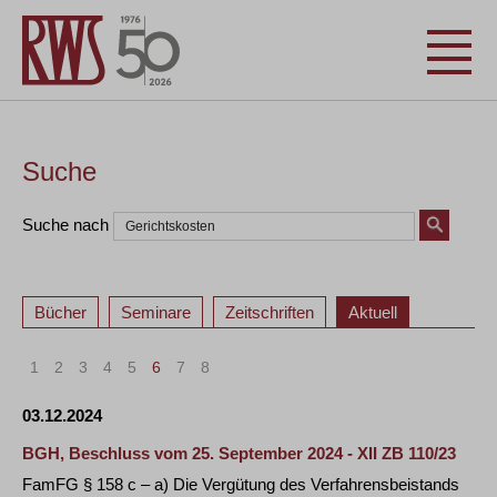
Suche
Suche nach
Bücher
Seminare
Zeitschriften
Aktuell
1
2
3
4
5
6
7
8
03.12.2024
BGH, Beschluss vom 25. September 2024 - XII ZB 110/23
FamFG § 158 c – a) Die Vergütung des Verfahrensbeistands