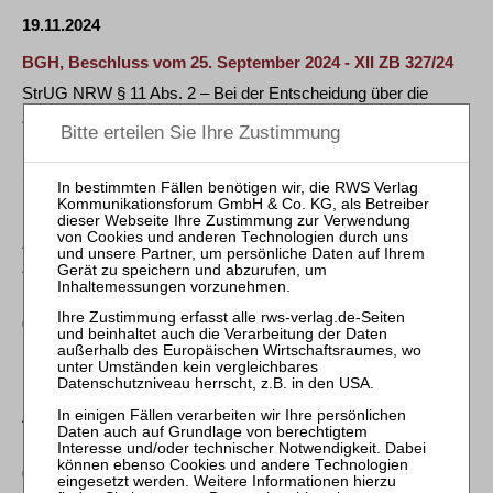
19.11.2024
BGH, Beschluss vom 25. September 2024 - XII ZB 327/24
StrUG NRW § 11 Abs. 2 – Bei der Entscheidung über die
Zustimmung zu einer ärztlichen …
12.11.2024
BGH, Urteil vom 10. Oktober 2024 - VII ZR 240/23
ZPO § 167; BGB § 204 Abs. 1 Nr. 1 – Verzögerungen im
Zustellungsverfahren, die durch eine …
04.11.2024
BGH, Beschluss vom 14. August 2024 - XII ZB 478/22
BGB §§ 1821 Abs. 1 Nr. 1 aF, 1829 Abs. 1 Satz 1 aF, 1835
Abs. 3 aF; FamFG § 277 Abs. 2 Satz 2 aF; …
04.11.2024