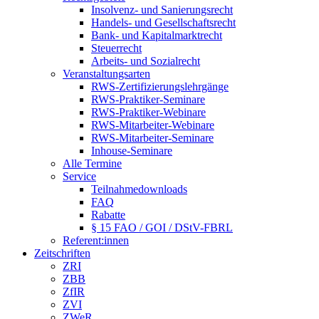
Insolvenz- und Sanierungsrecht
Handels- und Gesellschaftsrecht
Bank- und Kapitalmarktrecht
Steuerrecht
Arbeits- und Sozialrecht
Veranstaltungsarten
RWS-Zertifizierungslehrgänge
RWS-Praktiker-Seminare
RWS-Praktiker-Webinare
RWS-Mitarbeiter-Webinare
RWS-Mitarbeiter-Seminare
Inhouse-Seminare
Alle Termine
Service
Teilnahmedownloads
FAQ
Rabatte
§ 15 FAO / GOI / DStV-FBRL
Referent:innen
Zeitschriften
ZRI
ZBB
ZfIR
ZVI
ZWeR