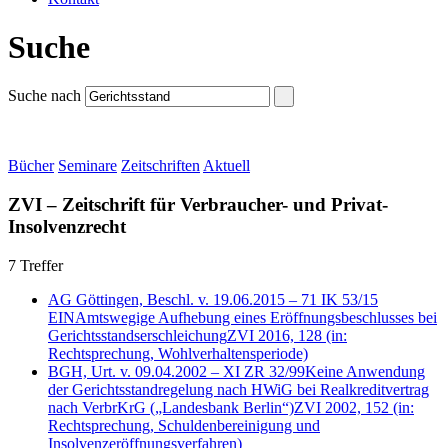
Suche
Suche nach
Bücher
Seminare
Zeitschriften
Aktuell
ZVI – Zeitschrift für Verbraucher- und Privat-
Insolvenzrecht
7 Treffer
AG Göttingen, Beschl. v. 19.06.2015 – 71 IK 53/15
EIN
Amtswegige Aufhebung eines Eröffnungsbeschlusses bei
Gerichtsstandserschleichung
ZVI 2016, 128
(in:
Rechtsprechung, Wohlverhaltensperiode)
BGH, Urt. v. 09.04.2002 – XI ZR 32/99
Keine Anwendung
der Gerichtsstandregelung nach HWiG bei Realkreditvertrag
nach VerbrKrG („Landesbank Berlin“)
ZVI 2002, 152
(in:
Rechtsprechung, Schuldenbereinigung und
Insolvenzeröffnungsverfahren)