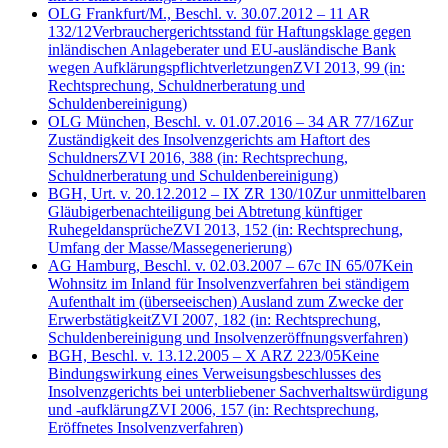
OLG Frankfurt/M., Beschl. v. 30.07.2012 – 11 AR
132/12
Verbrauchergerichtsstand für Haftungsklage gegen
inländischen Anlageberater und EU-ausländische Bank
wegen Aufklärungspflichtverletzungen
ZVI 2013, 99
(in:
Rechtsprechung, Schuldnerberatung und
Schuldenbereinigung)
OLG München, Beschl. v. 01.07.2016 – 34 AR 77/16
Zur
Zuständigkeit des Insolvenzgerichts am Haftort des
Schuldners
ZVI 2016, 388
(in: Rechtsprechung,
Schuldnerberatung und Schuldenbereinigung)
BGH, Urt. v. 20.12.2012 – IX ZR 130/10
Zur unmittelbaren
Gläubigerbenachteiligung bei Abtretung künftiger
Ruhegeldansprüche
ZVI 2013, 152
(in: Rechtsprechung,
Umfang der Masse/Massegenerierung)
AG Hamburg, Beschl. v. 02.03.2007 – 67c IN 65/07
Kein
Wohnsitz im Inland für Insolvenzverfahren bei ständigem
Aufenthalt im (überseeischen) Ausland zum Zwecke der
Erwerbstätigkeit
ZVI 2007, 182
(in: Rechtsprechung,
Schuldenbereinigung und Insolvenzeröffnungsverfahren)
BGH, Beschl. v. 13.12.2005 – X ARZ 223/05
Keine
Bindungswirkung eines Verweisungsbeschlusses des
Insolvenzgerichts bei unterbliebener Sachverhaltswürdigung
und -aufklärung
ZVI 2006, 157
(in: Rechtsprechung,
Eröffnetes Insolvenzverfahren)