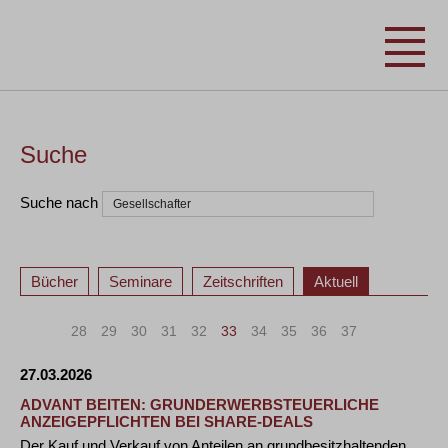
Suche
Suche nach
Bücher
Seminare
Zeitschriften
Aktuell
«
<
28
29
30
31
32
33
34
35
36
37
>
»
27.03.2026
ADVANT BEITEN: GRUNDERWERBSTEUERLICHE
ANZEIGEPFLICHTEN BEI SHARE-DEALS
Der Kauf und Verkauf von Anteilen an grundbesitzhaltenden