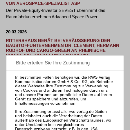
VON AEROSPACE-SPEZIALIST ASP
Der Private-Equity-Investor SEVEST übernimmt das
Raumfahrtunternehmen Advanced Space Power …
20.03.2026
RITTERSHAUS BERÄT BEI VERÄUSSERUNG DER B
AUSTOFFUNTERNEHMEN DR. CLEMENT, HERMANN R
UDHOF UND CARGO-GREEN AN RHEINISCHE P
ROVINZIAL BASALT UND LAVAWERKE
Mannheim, 19. März 2026: Die Wirtschaftskanzlei
RITTERSHAUS hat auf Verkäuferseite die …
19.03.2026
KEBEKUSPARTNER RECHTSANWÄLTE VERSTÄRKT
SICH WEITER
Nachdem KebekusPartner bereits im letzten Jahr mit Ria
Göbel (Arbeitsrecht), Martin Junior und Nico …
18.03.2026