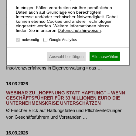
ARZNEIMITTELHERSTELLER R-PHARM GERMANY
GMBH STELLT INSOLVENZANTRAG
- Geschäftsbetrieb läuft weiter - Suche nach einem Investor
durch Investorenprozess - - Ziel ist …
Datenschutzhinweisen
.
18.03.2026
notwendig
Google Analytics
RODAM GMBH, SCHÖPPINGEN, LEITET
SANIERUNGSVERFAHREN EIN
Auswahl bestätigen
Alle auswählen
• die Rodam GmbH stellt Antrag auf Eröffnung eines
Insolvenzverfahrens in Eigenverwaltung • das …
18.03.2026
WEBINAR ZU „HOFFNUNG STATT HAFTUNG“ – WENN
GESCHÄFTSFÜHRER FÜR 33 MILLIONEN EURO DIE
UNTERNEHMENSKRISE UNTERSCHÄTZEN
Ø Frischer Blick auf Haftungsfallen und Pflichtverletzungen
von Geschäftsführern und Vorständen …
16.03.2026