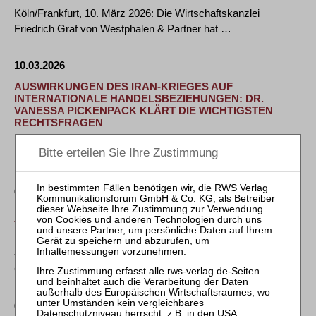
Köln/Frankfurt, 10. März 2026: Die Wirtschaftskanzlei
Friedrich Graf von Westphalen & Partner hat …
10.03.2026
AUSWIRKUNGEN DES IRAN-KRIEGES AUF
INTERNATIONALE HANDELSBEZIEHUNGEN: DR.
VANESSA PICKENPACK KLÄRT DIE WICHTIGSTEN
RECHTSFRAGEN
Die militärische Eskalation im Iran belastet internationale
Lieferketten und wirft für Unternehmen …
09.03.2026
MASCHINENBAUUNTERNEHMEN CREMER
THERMOPROZESSANLAGEN SANIERT SICH IN
EIGENVERWALTUNG
- Eigenverwaltungsverfahren am 1. März 2026 eröffnet -
Geschäftsbetrieb läuft an allen …
09.03.2026