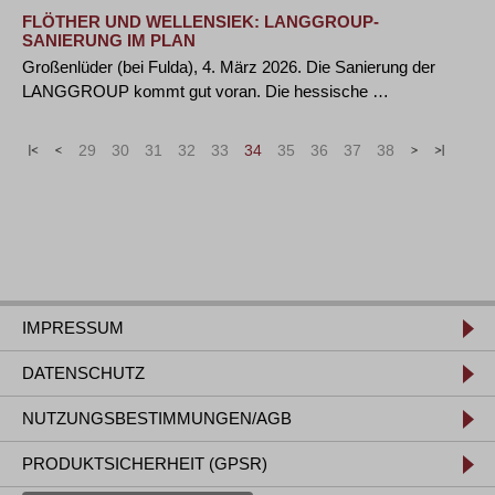
FLÖTHER UND WELLENSIEK: LANGGROUP-
SANIERUNG IM PLAN
Großenlüder (bei Fulda), 4. März 2026. Die Sanierung der
LANGGROUP kommt gut voran. Die hessische …
«
<
29
30
31
32
33
34
35
36
37
38
>
»
IMPRESSUM
DATENSCHUTZ
NUTZUNGSBESTIMMUNGEN/AGB
PRODUKTSICHERHEIT (GPSR)