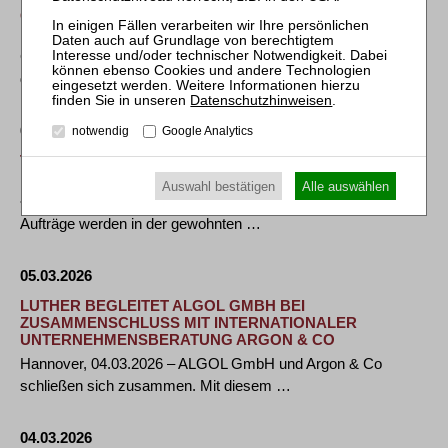
GÖRG BERÄT ANEMOS-JACOB BEI ÜBERNAHME
DURCH TÜV RHEINLAND
GÖRG hat die anemos-jacob GmbH bei der Übernahme
durch TÜV Rheinland umfassend rechtlich beraten. …
Datenschutzhinweisen
.
05.03.2026
notwendig
Google Analytics
TRADITIONSREICHER WERKZEUG-HERSTELLER
HORST PFAU MUSS INSOLVENZANTRAG STELLEN
Auswahl bestätigen
Alle auswählen
• Der Geschäftsbetrieb läuft im vollen Umfang weiter, alle
Aufträge werden in der gewohnten …
05.03.2026
LUTHER BEGLEITET ALGOL GMBH BEI
ZUSAMMENSCHLUSS MIT INTERNATIONALER
UNTERNEHMENSBERATUNG ARGON & CO
Hannover, 04.03.2026 – ALGOL GmbH und Argon & Co
schließen sich zusammen. Mit diesem …
04.03.2026